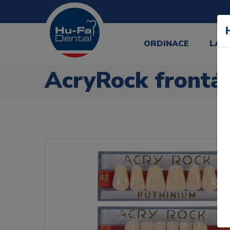
ORDINACE
LAB
AcryRock frontál