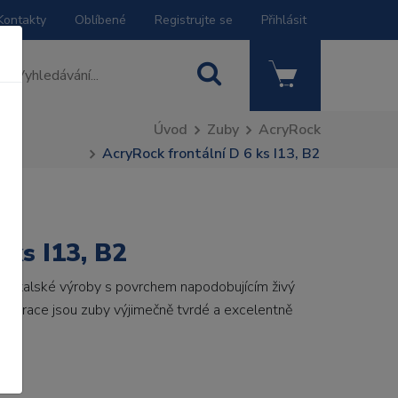
Kontakty
Oblíbené
Registrujte se
Přihlásit
Úvod
Zuby
AcryRock
AcryRock frontální D 6 ks I13, B2
 ks I13, B2
by italské výroby s povrchem napodobujícím živý
 generace jsou zuby výjimečně tvrdé a excelentně