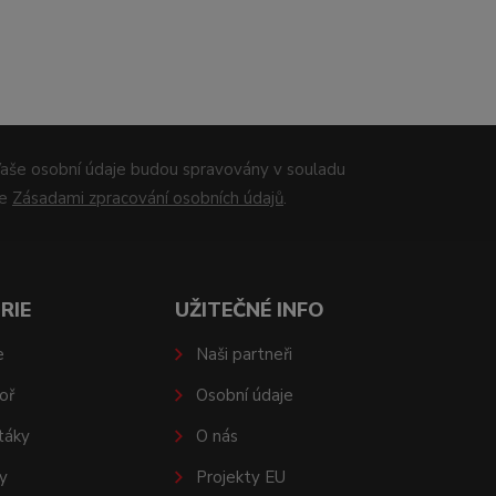
aše osobní údaje budou spravovány v souladu
se
Zásadami zpracování osobních údajů
.
RIE
UŽITEČNÉ INFO
e
Naši partneři
oř
Osobní údaje
táky
O nás
y
Projekty EU