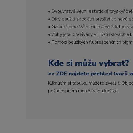
• Dvouvrstvé velmi estetické pryskyřičné
• Díky použití speciální pryskyřice nové 
• Garantujeme Vám minimálně 2 letou stabi
• Zuby jsou dodávány v 16-ti barvách a ka
• Pomocí použitých fluorescenčních pigme
Kde si můžu vybrat?
>>
ZDE najdete přehled tvarů zu
Kliknutím si tabulku můžete zvětšit. Obj
požadovaném množství do košíku