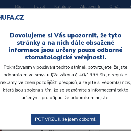
Blog
Travel
Katalogy
Absolventi
O nás
HUFA.CZ
ORATOŘ
AKČNÍ LETÁKY
VZDĚLÁVÁNÍ
Dovolujeme si Vás upozornit, že tyto
ní D
stránky a na nich dále obsažené
informace jsou určeny pouze odborné
stomatologické veřejnosti.
Pokračováním v používání těchto stránek potvrzujete, že jste
odborníkem ve smyslu §2a zákona č. 40/1995 Sb., o regulaci
AcryRock frontální D 6
reklamy, ve znění pozdějších předpisů, a že jste si vědom(a) rizik,
která jsou spojena s tím, že se seznámíte s informacemi takto
• Dvouvrstvé velmi estetické pryskyřičné zu
určenými pro případ, že odborníkem nejste.
zub.• Díky použití speciální pryskyřice nové
odolávají abr...
ZOBRAZIT VÍCE
POTVRZUJI, že jsem odborník
Kód produktu: 801526