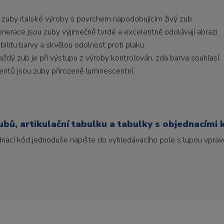
 zuby italské výroby s povrchem napodobujícím živý zub.
generace jsou zuby výjimečně tvrdé a excelentně odolávají abrazi.
litu barvy a skvělou odolnost proti plaku.
ždý zub je při výstupu z výroby kontrolován, zda barva souhlasí.
ntů jsou zuby přirozeně luminescentní.
bů, artikulační tabulku a tabulky s objednacími 
ednací kód jednoduše napište do vyhledávacího pole s lupou vpravo