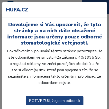
HUFA.CZ
AcryRock 1x28
Dovolujeme si Vás upozornit, že tyto
Úvod
Zuby
AcryRock
stránky a na nich dále obsažené
AcryRock 1x28 S14-I13-D35, A2
informace jsou určeny pouze odborné
stomatologické veřejnosti.
Pokračováním v používání těchto stránek potvrzujete, že
jste odborníkem ve smyslu §2a zákona č. 40/1995 Sb.,
o regulaci reklamy, ve znění pozdějších předpisů, a že
jste si vědom(a) rizik, která jsou spojena s tím, že se
seznámíte s informacemi takto určenými pro případ, že
odborníkem nejste.
POTVRZUJI, že jsem odborník