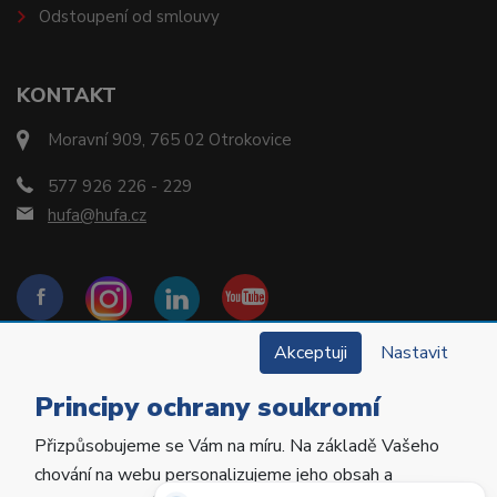
Odstoupení od smlouvy
KONTAKT
Moravní 909, 765 02 Otrokovice
577 926 226 - 229
hufa@hufa.cz
Akceptuji
Nastavit
Principy ochrany soukromí
Přizpůsobujeme se Vám na míru. Na základě Vašeho
Copyright © 2022 Hu-Fa Dental a.s. Všechna práva
chování na webu personalizujeme jeho obsah a
vyhrazena.
Potřebujete poradit?
Zeptejte se našeho