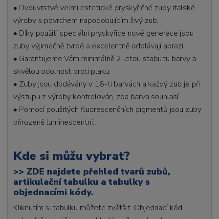
• Dvouvrstvé velmi estetické pryskyřičné zuby italské
výroby s povrchem napodobujícím živý zub.
• Díky použití speciální pryskyřice nové generace jsou
zuby výjimečně tvrdé a excelentně odolávají abrazi.
• Garantujeme Vám minimálně 2 letou stabilitu barvy a
skvělou odolnost proti plaku.
• Zuby jsou dodávány v 16-ti barvách a každý zub je při
výstupu z výroby kontrolován, zda barva souhlasí.
• Pomocí použitých fluorescenčních pigmentů jsou zuby
přirozeně luminescentní.
Kde si můžu vybrat?
>>
ZDE najdete přehled tvarů zubů,
artikulační tabulku a tabulky s
objednacími kódy.
Kliknutím si tabulku můžete zvětšit. Objednací kód