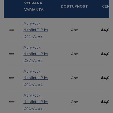
VYBRANÁ
DOSTUPNOST
CENA
VARIANTA
AcryRock
distální D 8 ks
Ano
44,00
D41-A, B3
AcryRock
distální H 8 ks
Ano
44,00
D37-A, B2
AcryRock
distální H 8 ks
Ano
44,00
D41-A, B1
AcryRock
distální H 8 ks
Ano
44,00
D41-A, B3