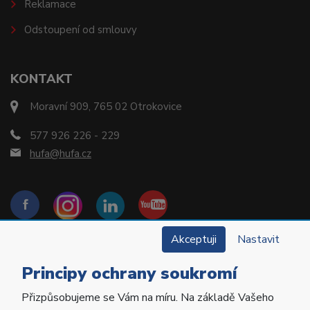
Reklamace
Odstoupení od smlouvy
KONTAKT
Moravní 909, 765 02 Otrokovice
577 926 226 - 229
hufa@hufa.cz
Akceptuji
Nastavit
Principy ochrany soukromí
Přizpůsobujeme se Vám na míru. Na základě Vašeho
Copyright © 2022 Hu-Fa Dental a.s. Všechna práva