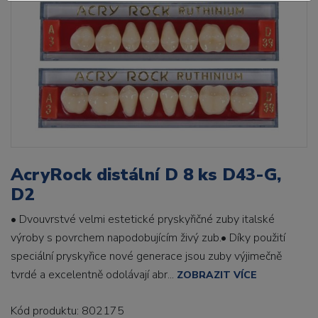
AcryRock distální D 8 ks D43-G,
D2
• Dvouvrstvé velmi estetické pryskyřičné zuby italské
výroby s povrchem napodobujícím živý zub.• Díky použití
speciální pryskyřice nové generace jsou zuby výjimečně
tvrdé a excelentně odolávají abr...
ZOBRAZIT VÍCE
Kód produktu: 802175