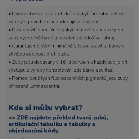
• Dvouvrstvé velmi estetické pryskyřičné zuby italské
výroby s povrchem napodobujícím živý zub.
• Díky použití speciální pryskyřice nové generace jsou
zuby výjimečně tvrdé a excelentně odolávají abrazi.
• Garantujeme Vám minimálně 2 letou stabilitu barvy a
skvělou odolnost proti plaku.
• Zuby jsou dodávány v 16-ti barvách a každý zub je při
výstupu z výroby kontrolován, zda barva souhlasí.
• Pomocí použitých fluorescenčních pigmentů jsou zuby
přirozeně luminescentní.
Kde si můžu vybrat?
>>
ZDE najdete přehled tvarů zubů,
artikulační tabulku a tabulky s
objednacími kódy.