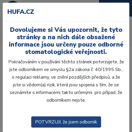
HUFA.CZ
AcryRock distální D
Dovolujeme si Vás upozornit, že tyto
Úvod
Zuby
AcryRock
stránky a na nich dále obsažené
AcryRock distální D 8 ks D43-G, D2
informace jsou určeny pouze odborné
stomatologické veřejnosti.
Pokračováním v používání těchto stránek potvrzujete, že
jste odborníkem ve smyslu §2a zákona č. 40/1995 Sb.,
o regulaci reklamy, ve znění pozdějších předpisů, a že
jste si vědom(a) rizik, která jsou spojena s tím, že se
seznámíte s informacemi takto určenými pro případ, že
odborníkem nejste.
POTVRZUJI, že jsem odborník