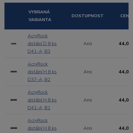
VYBRANÁ
DOSTUPNOST
CENA
VARIANTA
AcryRock
distální D 8 ks
Ano
44,00
D41-A, B3
AcryRock
distální H 8 ks
Ano
44,00
D37-A, B2
AcryRock
distální H 8 ks
Ano
44,00
D41-A, B1
AcryRock
distální H 8 ks
Ano
44,00