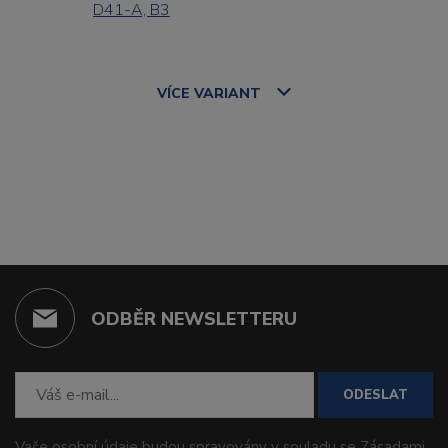
D41-A, B3
VÍCE
VARIANT
ODBĚR NEWSLETTERU
ODESLAT
Vaše osobní údaje budou spravovány v souladu se
Zásadami