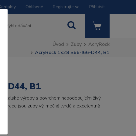
Kontakty
Oblíbené
Registrujte se
Přihlásit
Úvod
Zuby
AcryRock
AcryRock 1x28 S66-I66-D44, B1
6-D44, B1
by italské výroby s povrchem napodobujícím živý
 generace jsou zuby výjimečně tvrdé a excelentně