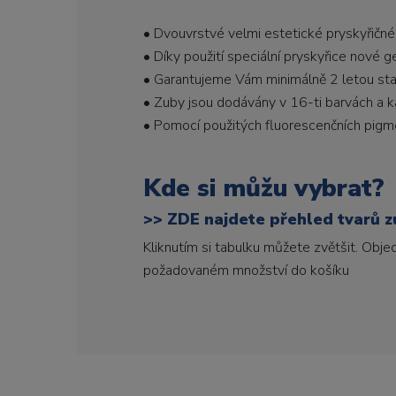
• Dvouvrstvé velmi estetické pryskyřičné
• Díky použití speciální pryskyřice nové 
• Garantujeme Vám minimálně 2 letou stabi
• Zuby jsou dodávány v 16-ti barvách a ka
• Pomocí použitých fluorescenčních pigme
Kde si můžu vybrat?
>>
ZDE najdete přehled tvarů zu
Kliknutím si tabulku můžete zvětšit. Obj
požadovaném množství do košíku