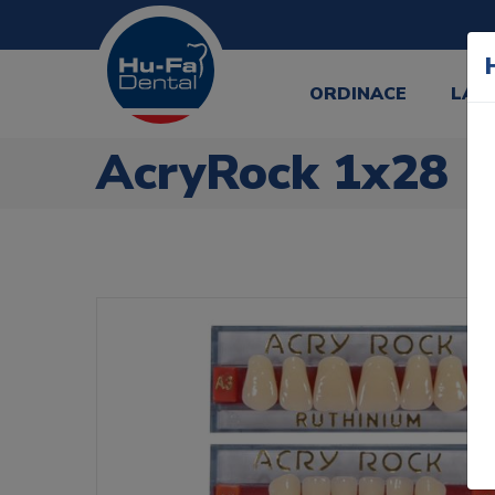
ORDINACE
LAB
AcryRock 1x28