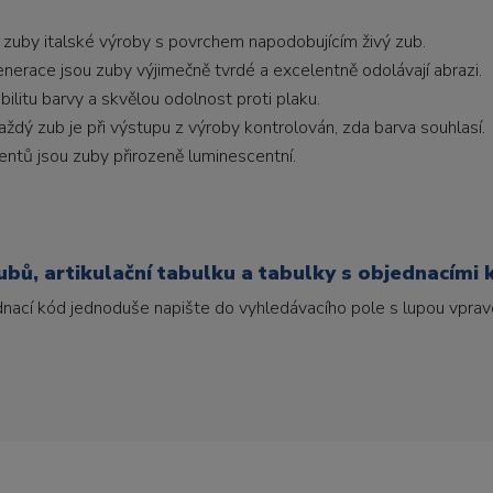
 zuby italské výroby s povrchem napodobujícím živý zub.
generace jsou zuby výjimečně tvrdé a excelentně odolávají abrazi.
litu barvy a skvělou odolnost proti plaku.
ždý zub je při výstupu z výroby kontrolován, zda barva souhlasí.
ntů jsou zuby přirozeně luminescentní.
bů, artikulační tabulku a tabulky s objednacími 
ednací kód jednoduše napište do vyhledávacího pole s lupou vpravo