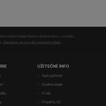
aše osobní údaje budou spravovány v souladu
se
Zásadami zpracování osobních údajů
.
RIE
UŽITEČNÉ INFO
e
Naši partneři
oř
Osobní údaje
táky
O nás
y
Projekty EU