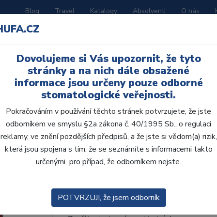
Blog
Travel
Katalogy
Absolventi
O nás
HUFA.CZ
ORATOŘ
AKČNÍ LETÁKY
VZDĚLÁVÁNÍ
Dovolujeme si Vás upozornit, že tyto
stránky a na nich dále obsažené
informace jsou určeny pouze odborné
stomatologické veřejnosti.
Pokračováním v používání těchto stránek potvrzujete, že jste
odborníkem ve smyslu §2a zákona č. 40/1995 Sb., o regulaci
AcryRock 1x28 S66-I6
reklamy, ve znění pozdějších předpisů, a že jste si vědom(a) rizik,
která jsou spojena s tím, že se seznámíte s informacemi takto
• Dvouvrstvé velmi estetické pryskyřičné zu
určenými pro případ, že odborníkem nejste.
zub.• Díky použití speciální pryskyřice nové
odolávají abr...
ZOBRAZIT VÍCE
POTVRZUJI, že jsem odborník
Kód produktu: 803789