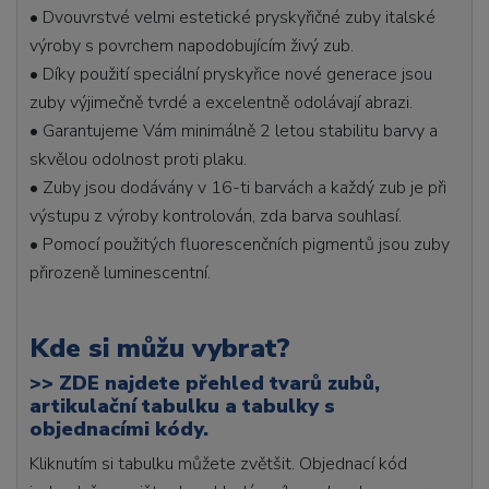
• Dvouvrstvé velmi estetické pryskyřičné zuby italské
výroby s povrchem napodobujícím živý zub.
• Díky použití speciální pryskyřice nové generace jsou
zuby výjimečně tvrdé a excelentně odolávají abrazi.
• Garantujeme Vám minimálně 2 letou stabilitu barvy a
skvělou odolnost proti plaku.
• Zuby jsou dodávány v 16-ti barvách a každý zub je při
výstupu z výroby kontrolován, zda barva souhlasí.
• Pomocí použitých fluorescenčních pigmentů jsou zuby
přirozeně luminescentní.
Kde si můžu vybrat?
>>
ZDE najdete přehled tvarů zubů,
artikulační tabulku a tabulky s
objednacími kódy.
Kliknutím si tabulku můžete zvětšit. Objednací kód