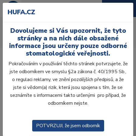
HUFA.CZ
AcryRock 1x28
Dovolujeme si Vás upozornit, že tyto
Úvod
Zuby
AcryRock
stránky a na nich dále obsažené
AcryRock 1x28 S18-I18-D44, D3
informace jsou určeny pouze odborné
stomatologické veřejnosti.
Pokračováním v používání těchto stránek potvrzujete, že
jste odborníkem ve smyslu §2a zákona č. 40/1995 Sb.,
o regulaci reklamy, ve znění pozdějších předpisů, a že
jste si vědom(a) rizik, která jsou spojena s tím, že se
seznámíte s informacemi takto určenými pro případ, že
odborníkem nejste.
POTVRZUJI, že jsem odborník