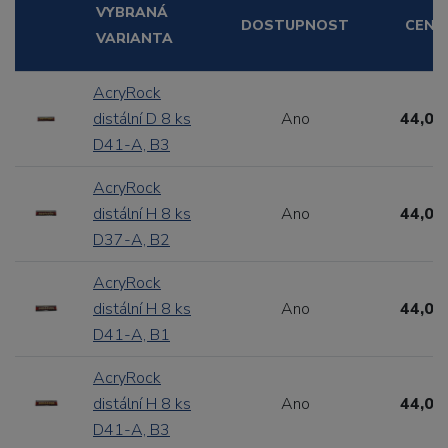
VYBRANÁ
DOSTUPNOST
CENA
VARIANTA
AcryRock
distální D 8 ks
Ano
44,00
D41-A, B3
AcryRock
distální H 8 ks
Ano
44,00
D37-A, B2
AcryRock
distální H 8 ks
Ano
44,00
D41-A, B1
AcryRock
distální H 8 ks
Ano
44,00
D41-A, B3