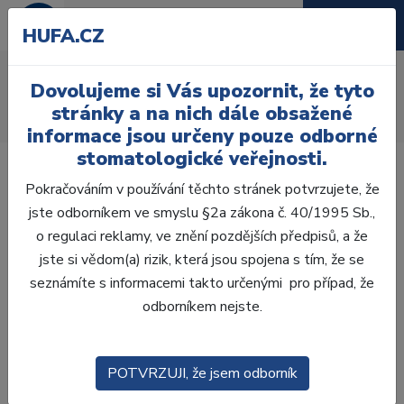
HUFA.CZ
AcryRock frontální H
Dovolujeme si Vás upozornit, že tyto
Úvod
Zuby
AcryRock
stránky a na nich dále obsažené
AcryRock frontální H 6 ks S68, C4
informace jsou určeny pouze odborné
stomatologické veřejnosti.
Pokračováním v používání těchto stránek potvrzujete, že
jste odborníkem ve smyslu §2a zákona č. 40/1995 Sb.,
o regulaci reklamy, ve znění pozdějších předpisů, a že
jste si vědom(a) rizik, která jsou spojena s tím, že se
seznámíte s informacemi takto určenými pro případ, že
odborníkem nejste.
POTVRZUJI, že jsem odborník