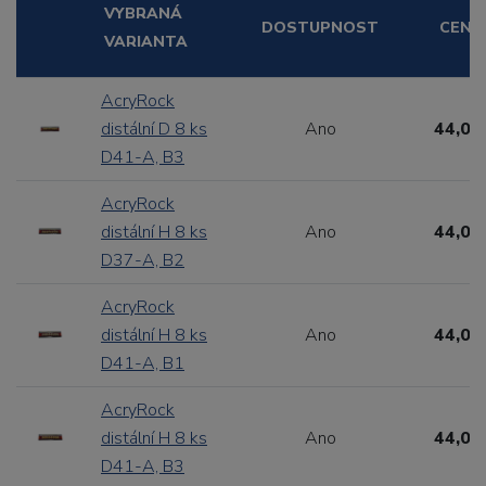
VYBRANÁ
DOSTUPNOST
CENA
VARIANTA
AcryRock
distální D 8 ks
Ano
44,00
D41-A, B3
AcryRock
distální H 8 ks
Ano
44,00
D37-A, B2
AcryRock
distální H 8 ks
Ano
44,00
D41-A, B1
AcryRock
distální H 8 ks
Ano
44,00
D41-A, B3