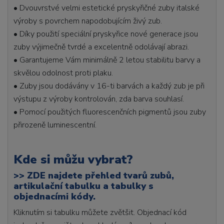
• Dvouvrstvé velmi estetické pryskyřičné zuby italské
výroby s povrchem napodobujícím živý zub.
• Díky použití speciální pryskyřice nové generace jsou
zuby výjimečně tvrdé a excelentně odolávají abrazi.
• Garantujeme Vám minimálně 2 letou stabilitu barvy a
skvělou odolnost proti plaku.
• Zuby jsou dodávány v 16-ti barvách a každý zub je při
výstupu z výroby kontrolován, zda barva souhlasí.
• Pomocí použitých fluorescenčních pigmentů jsou zuby
přirozeně luminescentní.
Kde si můžu vybrat?
>>
ZDE najdete přehled tvarů zubů,
artikulační tabulku a tabulky s
objednacími kódy.
Kliknutím si tabulku můžete zvětšit. Objednací kód