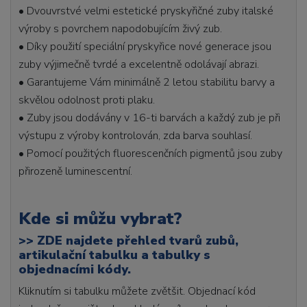
• Dvouvrstvé velmi estetické pryskyřičné zuby italské
výroby s povrchem napodobujícím živý zub.
• Díky použití speciální pryskyřice nové generace jsou
zuby výjimečně tvrdé a excelentně odolávají abrazi.
• Garantujeme Vám minimálně 2 letou stabilitu barvy a
skvělou odolnost proti plaku.
• Zuby jsou dodávány v 16-ti barvách a každý zub je při
výstupu z výroby kontrolován, zda barva souhlasí.
• Pomocí použitých fluorescenčních pigmentů jsou zuby
přirozeně luminescentní.
Kde si můžu vybrat?
>>
ZDE najdete přehled tvarů zubů,
artikulační tabulku a tabulky s
objednacími kódy.
Kliknutím si tabulku můžete zvětšit. Objednací kód