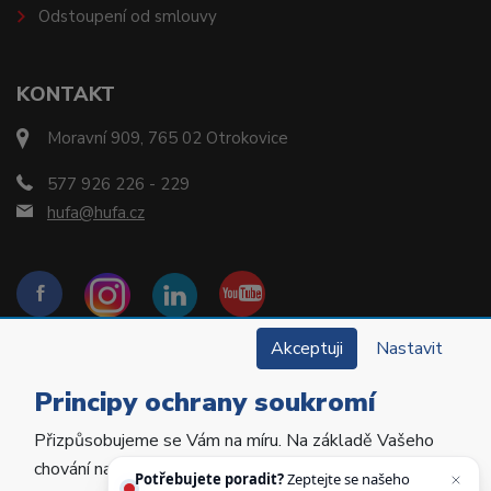
Odstoupení od smlouvy
KONTAKT
Moravní 909, 765 02 Otrokovice
577 926 226 - 229
hufa@hufa.cz
Akceptuji
Nastavit
Principy ochrany soukromí
Přizpůsobujeme se Vám na míru. Na základě Vašeho
Copyright © 2022 Hu-Fa Dental a.s. Všechna práva
chování na webu personalizujeme jeho obsah a
vyhrazena.
Potřebujete poradit?
Zeptejte se našeho