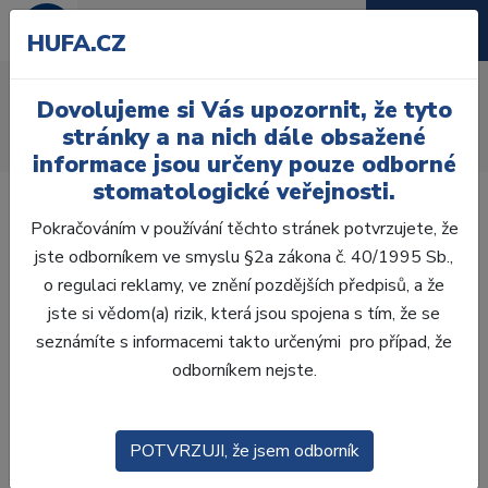
HUFA.CZ
AcryRock frontální H
Dovolujeme si Vás upozornit, že tyto
Úvod
Zuby
AcryRock
stránky a na nich dále obsažené
AcryRock frontální H 6 ks S15, C3
informace jsou určeny pouze odborné
stomatologické veřejnosti.
Pokračováním v používání těchto stránek potvrzujete, že
jste odborníkem ve smyslu §2a zákona č. 40/1995 Sb.,
o regulaci reklamy, ve znění pozdějších předpisů, a že
jste si vědom(a) rizik, která jsou spojena s tím, že se
seznámíte s informacemi takto určenými pro případ, že
odborníkem nejste.
POTVRZUJI, že jsem odborník