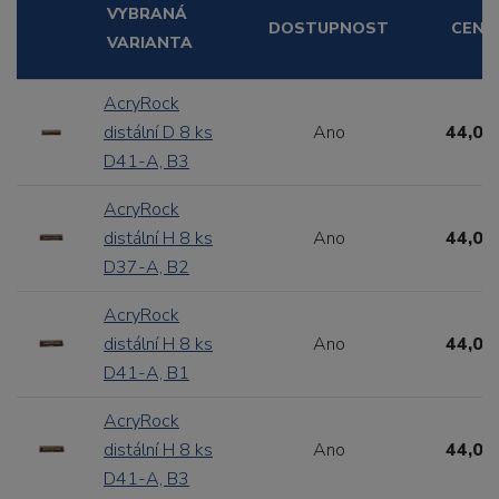
VYBRANÁ
DOSTUPNOST
CENA
VARIANTA
AcryRock
distální D 8 ks
Ano
44,00
D41-A, B3
AcryRock
distální H 8 ks
Ano
44,00
D37-A, B2
AcryRock
distální H 8 ks
Ano
44,00
D41-A, B1
AcryRock
distální H 8 ks
Ano
44,00
D41-A, B3