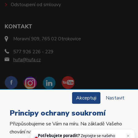
Odstoupení od smlouvy
KONTAKT
Moravní 909, 765 02 Otrokovice
577 926 226 - 229
hufa@hufa.cz
Akceptuji
Nastavit
Principy ochrany soukromí
Přizpůsobujeme se Vám na míru. Na základě Vašeho
Copyright © 2022 Hu-Fa Dental a.s. Všechna práva
chování na webu personalizujeme jeho obsah a
vyhrazena.
Potřebujete poradit?
Zeptejte se našeho