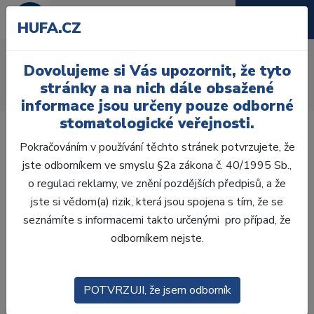
HUFA.CZ
AcryRock 1x28
Dovolujeme si Vás upozornit, že tyto
Úvod
Zuby
AcryRock
stránky a na nich dále obsažené
AcryRock 1x28 S40-I40-D42, D4
informace jsou určeny pouze odborné
stomatologické veřejnosti.
Pokračováním v používání těchto stránek potvrzujete, že
jste odborníkem ve smyslu §2a zákona č. 40/1995 Sb.,
o regulaci reklamy, ve znění pozdějších předpisů, a že
jste si vědom(a) rizik, která jsou spojena s tím, že se
seznámíte s informacemi takto určenými pro případ, že
odborníkem nejste.
POTVRZUJI, že jsem odborník