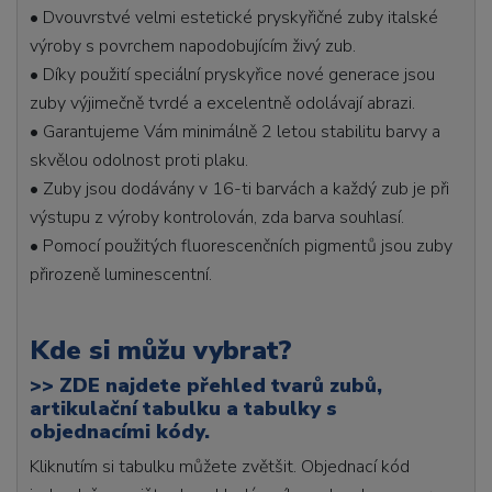
• Dvouvrstvé velmi estetické pryskyřičné zuby italské
výroby s povrchem napodobujícím živý zub.
• Díky použití speciální pryskyřice nové generace jsou
zuby výjimečně tvrdé a excelentně odolávají abrazi.
• Garantujeme Vám minimálně 2 letou stabilitu barvy a
skvělou odolnost proti plaku.
• Zuby jsou dodávány v 16-ti barvách a každý zub je při
výstupu z výroby kontrolován, zda barva souhlasí.
• Pomocí použitých fluorescenčních pigmentů jsou zuby
přirozeně luminescentní.
Kde si můžu vybrat?
>>
ZDE najdete přehled tvarů zubů,
artikulační tabulku a tabulky s
objednacími kódy.
Kliknutím si tabulku můžete zvětšit. Objednací kód