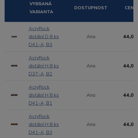
VYBRANÁ
DOSTUPNOST
CENA
VARIANTA
AcryRock
distální D 8 ks
Ano
44,00
D41-A, B3
AcryRock
distální H 8 ks
Ano
44,00
D37-A, B2
AcryRock
distální H 8 ks
Ano
44,00
D41-A, B1
AcryRock
distální H 8 ks
Ano
44,00
D41-A, B3