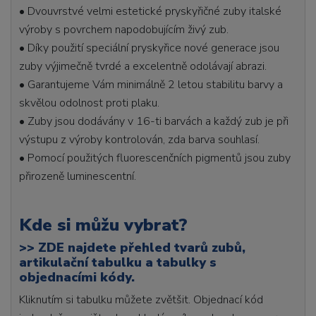
• Dvouvrstvé velmi estetické pryskyřičné zuby italské
výroby s povrchem napodobujícím živý zub.
• Díky použití speciální pryskyřice nové generace jsou
zuby výjimečně tvrdé a excelentně odolávají abrazi.
• Garantujeme Vám minimálně 2 letou stabilitu barvy a
skvělou odolnost proti plaku.
• Zuby jsou dodávány v 16-ti barvách a každý zub je při
výstupu z výroby kontrolován, zda barva souhlasí.
• Pomocí použitých fluorescenčních pigmentů jsou zuby
přirozeně luminescentní.
Kde si můžu vybrat?
>>
ZDE najdete přehled tvarů zubů,
artikulační tabulku a tabulky s
objednacími kódy.
Kliknutím si tabulku můžete zvětšit. Objednací kód