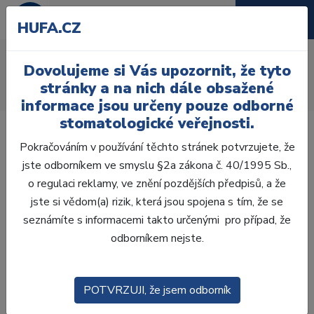
HUFA.CZ
AcryRock frontální H
Dovolujeme si Vás upozornit, že tyto
Úvod
Zuby
AcryRock
stránky a na nich dále obsažené
AcryRock frontální H 6 ks S48, C2
informace jsou určeny pouze odborné
stomatologické veřejnosti.
Pokračováním v používání těchto stránek potvrzujete, že
jste odborníkem ve smyslu §2a zákona č. 40/1995 Sb.,
o regulaci reklamy, ve znění pozdějších předpisů, a že
jste si vědom(a) rizik, která jsou spojena s tím, že se
seznámíte s informacemi takto určenými pro případ, že
odborníkem nejste.
POTVRZUJI, že jsem odborník