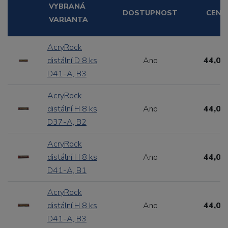
VYBRANÁ
DOSTUPNOST
CENA
VARIANTA
AcryRock
distální D 8 ks
Ano
44,00
D41-A, B3
AcryRock
distální H 8 ks
Ano
44,00
D37-A, B2
AcryRock
distální H 8 ks
Ano
44,00
D41-A, B1
AcryRock
distální H 8 ks
Ano
44,00
D41-A, B3