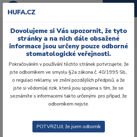
HUFA.CZ
AcryRock 1x28
Dovolujeme si Vás upozornit, že tyto
Úvod
Zuby
AcryRock
stránky a na nich dále obsažené
AcryRock 1x28 S56-I46-D45, C2
informace jsou určeny pouze odborné
stomatologické veřejnosti.
Pokračováním v používání těchto stránek potvrzujete, že
jste odborníkem ve smyslu §2a zákona č. 40/1995 Sb.,
o regulaci reklamy, ve znění pozdějších předpisů, a že
jste si vědom(a) rizik, která jsou spojena s tím, že se
seznámíte s informacemi takto určenými pro případ, že
odborníkem nejste.
POTVRZUJI, že jsem odborník