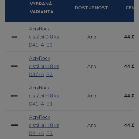
VYBRANÁ
DOSTUPNOST
CENA
VARIANTA
AcryRock
distální D 8 ks
Ano
44,00
D41-A, B3
AcryRock
distální H 8 ks
Ano
44,00
D37-A, B2
AcryRock
distální H 8 ks
Ano
44,00
D41-A, B1
AcryRock
distální H 8 ks
Ano
44,00
D41-A, B3