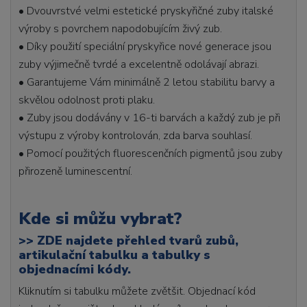
• Dvouvrstvé velmi estetické pryskyřičné zuby italské
výroby s povrchem napodobujícím živý zub.
• Díky použití speciální pryskyřice nové generace jsou
zuby výjimečně tvrdé a excelentně odolávají abrazi.
• Garantujeme Vám minimálně 2 letou stabilitu barvy a
skvělou odolnost proti plaku.
• Zuby jsou dodávány v 16-ti barvách a každý zub je při
výstupu z výroby kontrolován, zda barva souhlasí.
• Pomocí použitých fluorescenčních pigmentů jsou zuby
přirozeně luminescentní.
Kde si můžu vybrat?
>>
ZDE najdete přehled tvarů zubů,
artikulační tabulku a tabulky s
objednacími kódy.
Kliknutím si tabulku můžete zvětšit. Objednací kód