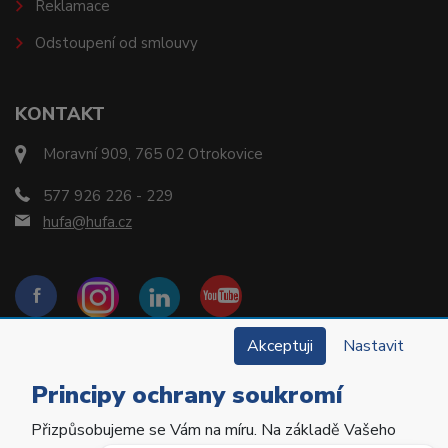
Reklamace
Odstoupení od smlouvy
KONTAKT
Moravní 909, 765 02 Otrokovice
577 926 226 - 229
hufa@hufa.cz
Akceptuji
Nastavit
Principy ochrany soukromí
Přizpůsobujeme se Vám na míru. Na základě Vašeho
Copyright © 2022 Hu-Fa Dental a.s. Všechna práva