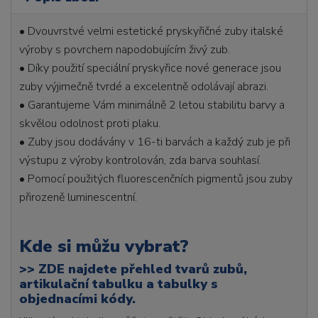
• Dvouvrstvé velmi estetické pryskyřičné zuby italské
výroby s povrchem napodobujícím živý zub.
• Díky použití speciální pryskyřice nové generace jsou
zuby výjimečně tvrdé a excelentně odolávají abrazi.
• Garantujeme Vám minimálně 2 letou stabilitu barvy a
skvělou odolnost proti plaku.
• Zuby jsou dodávány v 16-ti barvách a každý zub je při
výstupu z výroby kontrolován, zda barva souhlasí.
• Pomocí použitých fluorescenčních pigmentů jsou zuby
přirozeně luminescentní.
Kde si můžu vybrat?
>>
ZDE najdete přehled tvarů zubů,
artikulační tabulku a tabulky s
objednacími kódy.