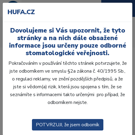
HUFA.CZ
AcryRock distální H
Dovolujeme si Vás upozornit, že tyto
Úvod
Zuby
AcryRock
stránky a na nich dále obsažené
AcryRock distální H 8 ks D45-G, A3,5
informace jsou určeny pouze odborné
stomatologické veřejnosti.
Pokračováním v používání těchto stránek potvrzujete, že
jste odborníkem ve smyslu §2a zákona č. 40/1995 Sb.,
o regulaci reklamy, ve znění pozdějších předpisů, a že
jste si vědom(a) rizik, která jsou spojena s tím, že se
seznámíte s informacemi takto určenými pro případ, že
odborníkem nejste.
POTVRZUJI, že jsem odborník