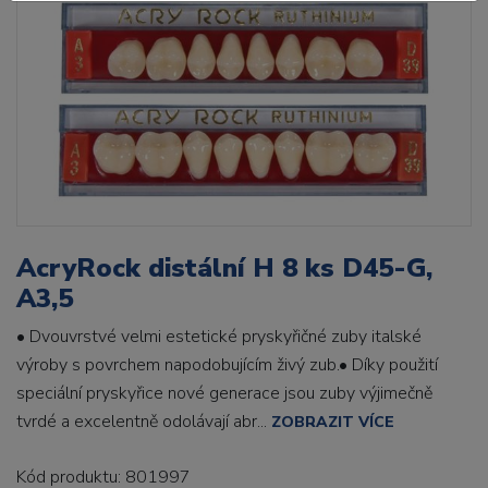
AcryRock distální H 8 ks D45-G,
A3,5
• Dvouvrstvé velmi estetické pryskyřičné zuby italské
výroby s povrchem napodobujícím živý zub.• Díky použití
speciální pryskyřice nové generace jsou zuby výjimečně
tvrdé a excelentně odolávají abr...
ZOBRAZIT VÍCE
Kód produktu: 801997