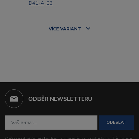
D41-A, B3
VÍCE
VARIANT
ODBĚR NEWSLETTERU
ODESLAT
Vaše osobní údaje budou spravovány v souladu se
Zásadami