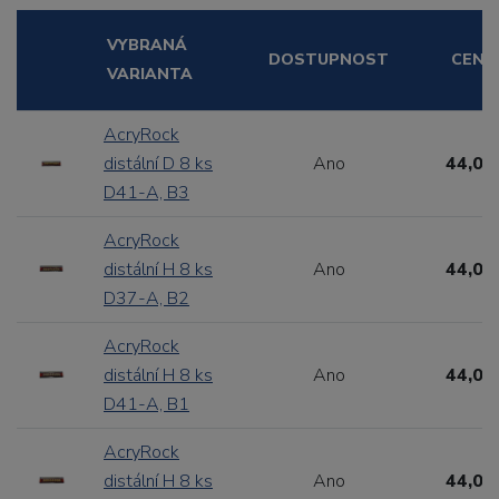
VYBRANÁ
DOSTUPNOST
CENA
VARIANTA
AcryRock
distální D 8 ks
Ano
44,00
D41-A, B3
AcryRock
distální H 8 ks
Ano
44,00
D37-A, B2
AcryRock
distální H 8 ks
Ano
44,00
D41-A, B1
AcryRock
distální H 8 ks
Ano
44,00