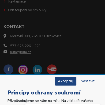
Reklamace
Odstoupení od smlouvy
KONTAKT
Moravní 909, 765 02 Otrokovice
577 926 226 - 229
hufa@hufa.cz
Akceptuji
Nastavit
Principy ochrany soukromí
Přizpůsobujeme se Vám na míru. Na základě Vašeho
Copyright © 2022 Hu-Fa Dental a.s. Všechna práva