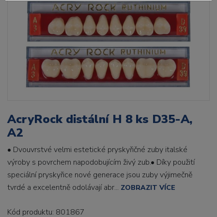
AcryRock distální H 8 ks D35-A,
A2
• Dvouvrstvé velmi estetické pryskyřičné zuby italské
výroby s povrchem napodobujícím živý zub.• Díky použití
speciální pryskyřice nové generace jsou zuby výjimečně
tvrdé a excelentně odolávají abr...
ZOBRAZIT VÍCE
Kód produktu: 801867