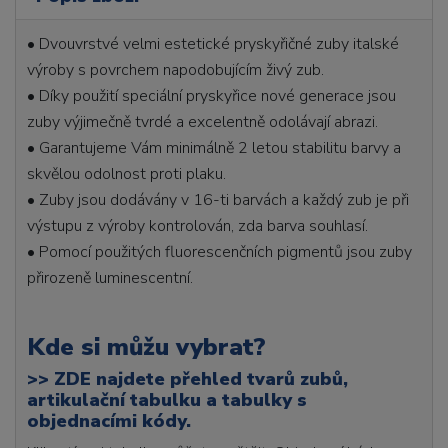
• Dvouvrstvé velmi estetické pryskyřičné zuby italské
výroby s povrchem napodobujícím živý zub.
• Díky použití speciální pryskyřice nové generace jsou
zuby výjimečně tvrdé a excelentně odolávají abrazi.
• Garantujeme Vám minimálně 2 letou stabilitu barvy a
skvělou odolnost proti plaku.
• Zuby jsou dodávány v 16-ti barvách a každý zub je při
výstupu z výroby kontrolován, zda barva souhlasí.
• Pomocí použitých fluorescenčních pigmentů jsou zuby
přirozeně luminescentní.
Kde si můžu vybrat?
>>
ZDE najdete přehled tvarů zubů,
artikulační tabulku a tabulky s
objednacími kódy.