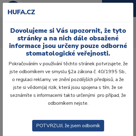
HUFA.CZ
AcryRock distální H
Dovolujeme si Vás upozornit, že tyto
Úvod
Zuby
AcryRock
stránky a na nich dále obsažené
AcryRock distální H 8 ks D35-A, A2
informace jsou určeny pouze odborné
stomatologické veřejnosti.
Pokračováním v používání těchto stránek potvrzujete, že
jste odborníkem ve smyslu §2a zákona č. 40/1995 Sb.,
o regulaci reklamy, ve znění pozdějších předpisů, a že
jste si vědom(a) rizik, která jsou spojena s tím, že se
seznámíte s informacemi takto určenými pro případ, že
odborníkem nejste.
POTVRZUJI, že jsem odborník