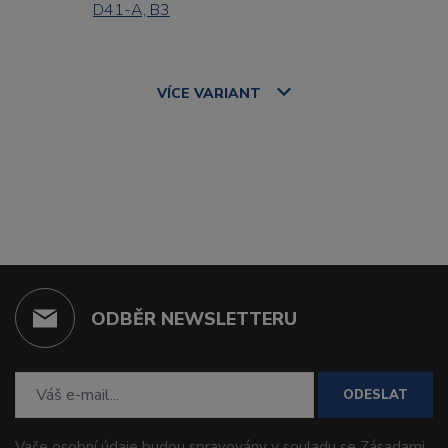
D41-A, B3
VÍCE
VARIANT
ODBĚR NEWSLETTERU
ODESLAT
Vaše osobní údaje budou spravovány v souladu se
Zásadami