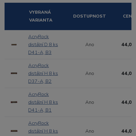
VYBRANÁ
DOSTUPNOST
CENA
VARIANTA
AcryRock
distální D 8 ks
Ano
44,00
D41-A, B3
AcryRock
distální H 8 ks
Ano
44,00
D37-A, B2
AcryRock
distální H 8 ks
Ano
44,00
D41-A, B1
AcryRock
distální H 8 ks
Ano
44,00