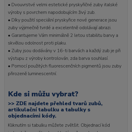
• Dvouvrstvé velmi estetické pryskyřičné zuby italské
výroby s povrchem napodobujícím živý zub.
• Díky použití speciální pryskyřice nové generace jsou
zuby výjimečně tvrdé a excelentně odolávají abrazi.
• Garantujeme Vám minimálně 2 letou stabilitu barvy a
skvělou odolnost proti plaku.
• Zuby jsou dodávány v 16-ti barvách a každý zub je při
výstupu z výroby kontrolován, zda barva souhlasí.
• Pomocí použitých fluorescenčních pigmentů jsou zuby
přirozeně luminescentní.
Kde si můžu vybrat?
>>
ZDE najdete přehled tvarů zubů,
artikulační tabulku a tabulky s
objednacími kódy.
Kliknutím si tabulku můžete zvětšit. Objednací kód