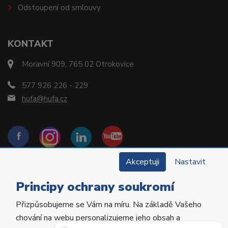
Odstoupení od smlouvy
KONTAKT
Moravní 909, 765 02 Otrokovice
577 926 226 - 229
hufa@hufa.cz
Akceptuji
Nastavit
Principy ochrany soukromí
Přizpůsobujeme se Vám na míru. Na základě Vašeho
Copyright © 2022 Hu-Fa Dental a.s. Všechna práva
chování na webu personalizujeme jeho obsah a
vyhrazena.
Potřebujete poradit?
Zeptejte se našeho