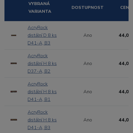
VYBRANÁ
DOSTUPNOST
CENA
VARIANTA
AcryRock
distální D 8 ks
Ano
44,00
D41-A, B3
AcryRock
distální H 8 ks
Ano
44,00
D37-A, B2
AcryRock
distální H 8 ks
Ano
44,00
D41-A, B1
AcryRock
distální H 8 ks
Ano
44,00
D41-A, B3