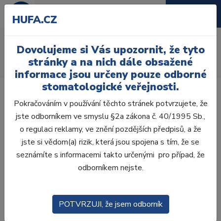
HUFA.CZ
AcryRock frontální D
Dovolujeme si Vás upozornit, že tyto
Úvod
Zuby
AcryRock
stránky a na nich dále obsažené
AcryRock frontální D 6 ks I46, C3
informace jsou určeny pouze odborné
stomatologické veřejnosti.
Pokračováním v používání těchto stránek potvrzujete, že
jste odborníkem ve smyslu §2a zákona č. 40/1995 Sb.,
o regulaci reklamy, ve znění pozdějších předpisů, a že
jste si vědom(a) rizik, která jsou spojena s tím, že se
seznámíte s informacemi takto určenými pro případ, že
odborníkem nejste.
POTVRZUJI, že jsem odborník