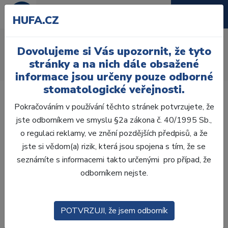
HUFA.CZ
AcryRock 1x28
Dovolujeme si Vás upozornit, že tyto
Úvod
Zuby
AcryRock
stránky a na nich dále obsažené
AcryRock 1x28 S53-I53-D39, C4
informace jsou určeny pouze odborné
stomatologické veřejnosti.
Pokračováním v používání těchto stránek potvrzujete, že
jste odborníkem ve smyslu §2a zákona č. 40/1995 Sb.,
o regulaci reklamy, ve znění pozdějších předpisů, a že
jste si vědom(a) rizik, která jsou spojena s tím, že se
seznámíte s informacemi takto určenými pro případ, že
odborníkem nejste.
POTVRZUJI, že jsem odborník