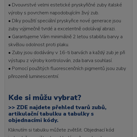
• Dvouvrstvé velmi estetické pryskyřičné zuby italské
výroby s povrchem napodobujícím živý zub.
• Díky použití speciální pryskyřice nové generace jsou
zuby výjimečně tvrdé a excelentně odolávají abrazi.
• Garantujeme Vám minimálně 2 letou stabilitu barvy a
skvělou odolnost proti plaku.
• Zuby jsou dodávány v 16-ti barvách a každý zub je při
výstupu z výroby kontrolován, zda barva souhlasí.
• Pomocí použitých fluorescenčních pigmentů jsou zuby
přirozeně luminescentní.
Kde si můžu vybrat?
>>
ZDE najdete přehled tvarů zubů,
artikulační tabulku a tabulky s
objednacími kódy.
Kliknutím si tabulku můžete zvětšit. Objednací kód