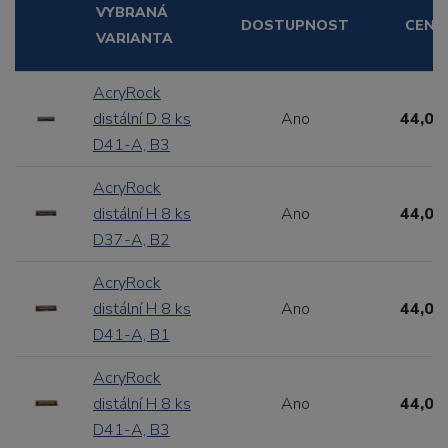
VYBRANÁ
DOSTUPNOST
CENA
VARIANTA
AcryRock
distální D 8 ks
Ano
44,00
D41-A, B3
AcryRock
distální H 8 ks
Ano
44,00
D37-A, B2
AcryRock
distální H 8 ks
Ano
44,00
D41-A, B1
AcryRock
distální H 8 ks
Ano
44,00
D41-A, B3