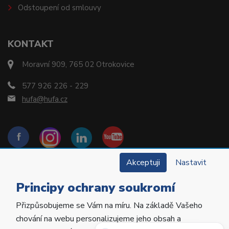
Odstoupení od smlouvy
KONTAKT
Moravní 909, 765 02 Otrokovice
577 926 226 - 229
hufa@hufa.cz
Akceptuji
Nastavit
Principy ochrany soukromí
Přizpůsobujeme se Vám na míru. Na základě Vašeho
Copyright © 2022 Hu-Fa Dental a.s. Všechna práva
chování na webu personalizujeme jeho obsah a
vyhrazena.