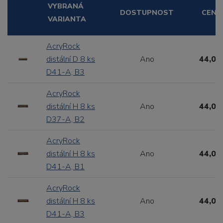
VYBRANÁ
DOSTUPNOST
CENA
VARIANTA
AcryRock
distální D 8 ks
Ano
44,00
D41-A, B3
AcryRock
distální H 8 ks
Ano
44,00
D37-A, B2
AcryRock
distální H 8 ks
Ano
44,00
D41-A, B1
AcryRock
distální H 8 ks
Ano
44,00
D41-A, B3