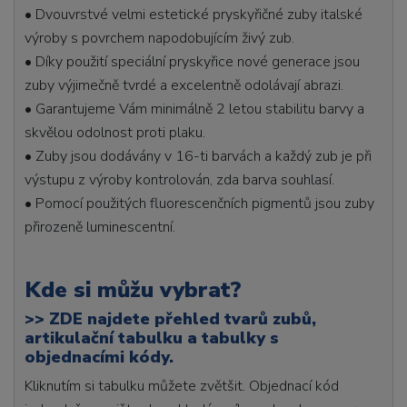
• Dvouvrstvé velmi estetické pryskyřičné zuby italské
výroby s povrchem napodobujícím živý zub.
• Díky použití speciální pryskyřice nové generace jsou
zuby výjimečně tvrdé a excelentně odolávají abrazi.
• Garantujeme Vám minimálně 2 letou stabilitu barvy a
skvělou odolnost proti plaku.
• Zuby jsou dodávány v 16-ti barvách a každý zub je při
výstupu z výroby kontrolován, zda barva souhlasí.
• Pomocí použitých fluorescenčních pigmentů jsou zuby
přirozeně luminescentní.
Kde si můžu vybrat?
>>
ZDE najdete přehled tvarů zubů,
artikulační tabulku a tabulky s
objednacími kódy.
Kliknutím si tabulku můžete zvětšit. Objednací kód