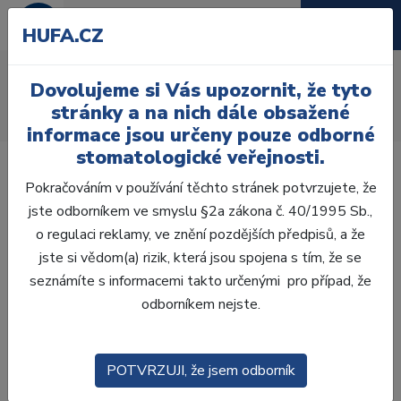
HUFA.CZ
AcryRock 1x28
Dovolujeme si Vás upozornit, že tyto
Úvod
Zuby
AcryRock
stránky a na nich dále obsažené
AcryRock 1x28 S52-I52-D36, B3
informace jsou určeny pouze odborné
stomatologické veřejnosti.
Pokračováním v používání těchto stránek potvrzujete, že
jste odborníkem ve smyslu §2a zákona č. 40/1995 Sb.,
o regulaci reklamy, ve znění pozdějších předpisů, a že
jste si vědom(a) rizik, která jsou spojena s tím, že se
seznámíte s informacemi takto určenými pro případ, že
odborníkem nejste.
POTVRZUJI, že jsem odborník