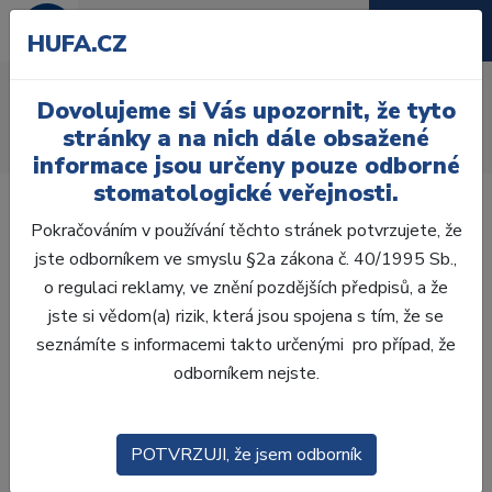
HUFA.CZ
AcryRock 1x28
Dovolujeme si Vás upozornit, že tyto
Úvod
Zuby
AcryRock
stránky a na nich dále obsažené
AcryRock 1x28 S56-I46-D45, B4
informace jsou určeny pouze odborné
stomatologické veřejnosti.
Pokračováním v používání těchto stránek potvrzujete, že
jste odborníkem ve smyslu §2a zákona č. 40/1995 Sb.,
o regulaci reklamy, ve znění pozdějších předpisů, a že
jste si vědom(a) rizik, která jsou spojena s tím, že se
seznámíte s informacemi takto určenými pro případ, že
odborníkem nejste.
POTVRZUJI, že jsem odborník