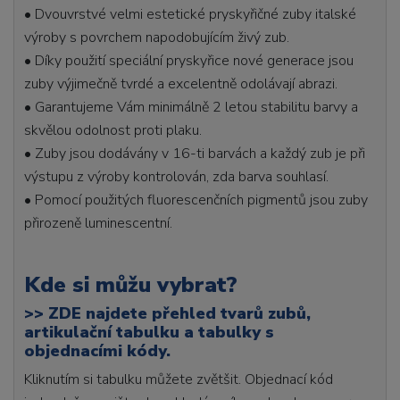
• Dvouvrstvé velmi estetické pryskyřičné zuby italské
výroby s povrchem napodobujícím živý zub.
• Díky použití speciální pryskyřice nové generace jsou
zuby výjimečně tvrdé a excelentně odolávají abrazi.
• Garantujeme Vám minimálně 2 letou stabilitu barvy a
skvělou odolnost proti plaku.
• Zuby jsou dodávány v 16-ti barvách a každý zub je při
výstupu z výroby kontrolován, zda barva souhlasí.
• Pomocí použitých fluorescenčních pigmentů jsou zuby
přirozeně luminescentní.
Kde si můžu vybrat?
>>
ZDE najdete přehled tvarů zubů,
artikulační tabulku a tabulky s
objednacími kódy.
Kliknutím si tabulku můžete zvětšit. Objednací kód