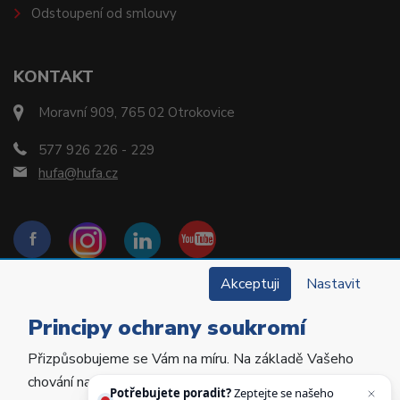
Odstoupení od smlouvy
KONTAKT
Moravní 909, 765 02 Otrokovice
577 926 226 - 229
hufa@hufa.cz
Akceptuji
Nastavit
Principy ochrany soukromí
Přizpůsobujeme se Vám na míru. Na základě Vašeho
Copyright © 2022 Hu-Fa Dental a.s. Všechna práva
chování na webu personalizujeme jeho obsah a
vyhrazena.
Potřebujete poradit?
Zeptejte se našeho