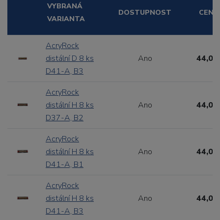
VYBRANÁ
DOSTUPNOST
CENA
VARIANTA
AcryRock
distální D 8 ks
Ano
44,00
D41-A, B3
AcryRock
distální H 8 ks
Ano
44,00
D37-A, B2
AcryRock
distální H 8 ks
Ano
44,00
D41-A, B1
AcryRock
distální H 8 ks
Ano
44,00
D41-A, B3