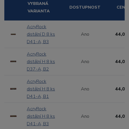
VYBRANÁ
DOSTUPNOST
CENA
VARIANTA
AcryRock
distální D 8 ks
Ano
44,00
D41-A, B3
AcryRock
distální H 8 ks
Ano
44,00
D37-A, B2
AcryRock
distální H 8 ks
Ano
44,00
D41-A, B1
AcryRock
distální H 8 ks
Ano
44,00
D41-A, B3