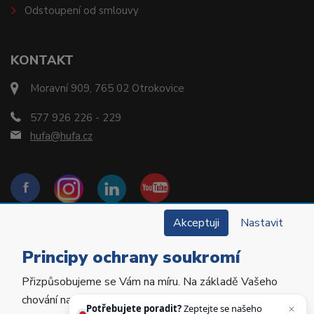
Odstoupení od smlouvy
KONTAKT
Moravní 909, 765 02 Otrokovice
577 926 226 - 229
hufa@hufa.cz
Akceptuji
Nastavit
Principy ochrany soukromí
Přizpůsobujeme se Vám na míru. Na základě Vašeho
Copyright © 2022 Hu-Fa Dental a.s. Všechna práva
chování na webu personalizujeme jeho obsah a
vyhrazena.
Potřebujete poradit?
Zeptejte se našeho