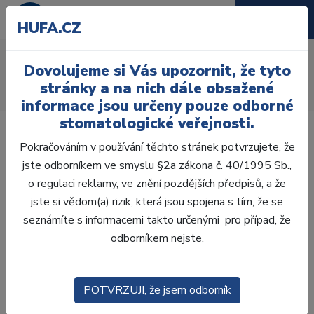
HUFA.CZ
AcryRock frontální H
Dovolujeme si Vás upozornit, že tyto
Úvod
Zuby
AcryRock
stránky a na nich dále obsažené
AcryRock frontální H 6 ks S37, A3
informace jsou určeny pouze odborné
stomatologické veřejnosti.
Pokračováním v používání těchto stránek potvrzujete, že
jste odborníkem ve smyslu §2a zákona č. 40/1995 Sb.,
o regulaci reklamy, ve znění pozdějších předpisů, a že
jste si vědom(a) rizik, která jsou spojena s tím, že se
seznámíte s informacemi takto určenými pro případ, že
odborníkem nejste.
POTVRZUJI, že jsem odborník