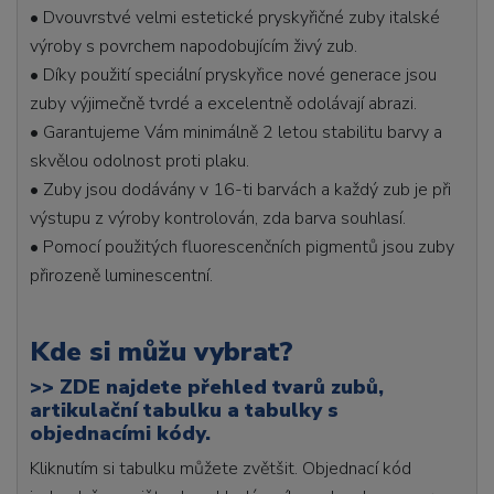
• Dvouvrstvé velmi estetické pryskyřičné zuby italské
výroby s povrchem napodobujícím živý zub.
• Díky použití speciální pryskyřice nové generace jsou
zuby výjimečně tvrdé a excelentně odolávají abrazi.
• Garantujeme Vám minimálně 2 letou stabilitu barvy a
skvělou odolnost proti plaku.
• Zuby jsou dodávány v 16-ti barvách a každý zub je při
výstupu z výroby kontrolován, zda barva souhlasí.
• Pomocí použitých fluorescenčních pigmentů jsou zuby
přirozeně luminescentní.
Kde si můžu vybrat?
>>
ZDE najdete přehled tvarů zubů,
artikulační tabulku a tabulky s
objednacími kódy.
Kliknutím si tabulku můžete zvětšit. Objednací kód