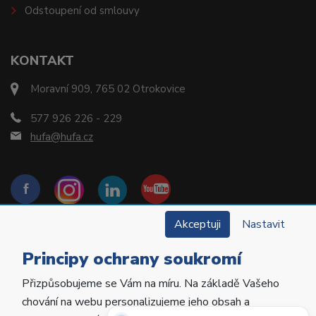
Odstoupení od smlouvy
KONTAKT
Moravní 909, 765 02 Otrokovice
577 926 226 - 229
hufa@hufa.cz
Akceptuji
Nastavit
Principy ochrany soukromí
Přizpůsobujeme se Vám na míru. Na základě Vašeho
Copyright © 2022 Hu-Fa Dental a.s. Všechna práva
chování na webu personalizujeme jeho obsah a
vyhrazena.
Potřebujete poradit?
Zeptejte se našeho