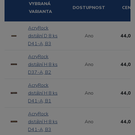
VYBRANÁ
DOSTUPNOST
CENA
VARIANTA
AcryRock
distální D 8 ks
Ano
44,00
D41-A, B3
AcryRock
distální H 8 ks
Ano
44,00
D37-A, B2
AcryRock
distální H 8 ks
Ano
44,00
D41-A, B1
AcryRock
distální H 8 ks
Ano
44,00
D41-A, B3