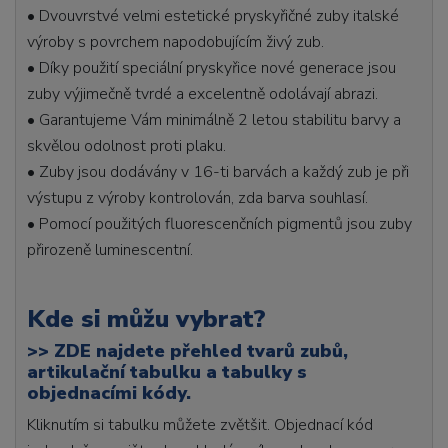
• Dvouvrstvé velmi estetické pryskyřičné zuby italské
výroby s povrchem napodobujícím živý zub.
• Díky použití speciální pryskyřice nové generace jsou
zuby výjimečně tvrdé a excelentně odolávají abrazi.
• Garantujeme Vám minimálně 2 letou stabilitu barvy a
skvělou odolnost proti plaku.
• Zuby jsou dodávány v 16-ti barvách a každý zub je při
výstupu z výroby kontrolován, zda barva souhlasí.
• Pomocí použitých fluorescenčních pigmentů jsou zuby
přirozeně luminescentní.
Kde si můžu vybrat?
>>
ZDE najdete přehled tvarů zubů,
artikulační tabulku a tabulky s
objednacími kódy.
Kliknutím si tabulku můžete zvětšit. Objednací kód