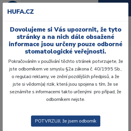
HUFA.CZ
AcryRock 1x28
Dovolujeme si Vás upozornit, že tyto
Úvod
Zuby
AcryRock
stránky a na nich dále obsažené
AcryRock 1x28 S41-I41-D39, A2
informace jsou určeny pouze odborné
stomatologické veřejnosti.
Pokračováním v používání těchto stránek potvrzujete, že
jste odborníkem ve smyslu §2a zákona č. 40/1995 Sb.,
o regulaci reklamy, ve znění pozdějších předpisů, a že
jste si vědom(a) rizik, která jsou spojena s tím, že se
seznámíte s informacemi takto určenými pro případ, že
odborníkem nejste.
POTVRZUJI, že jsem odborník