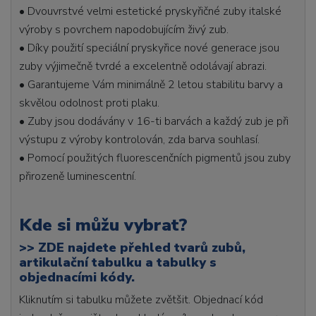
• Dvouvrstvé velmi estetické pryskyřičné zuby italské
výroby s povrchem napodobujícím živý zub.
• Díky použití speciální pryskyřice nové generace jsou
zuby výjimečně tvrdé a excelentně odolávají abrazi.
• Garantujeme Vám minimálně 2 letou stabilitu barvy a
skvělou odolnost proti plaku.
• Zuby jsou dodávány v 16-ti barvách a každý zub je při
výstupu z výroby kontrolován, zda barva souhlasí.
• Pomocí použitých fluorescenčních pigmentů jsou zuby
přirozeně luminescentní.
Kde si můžu vybrat?
>>
ZDE najdete přehled tvarů zubů,
artikulační tabulku a tabulky s
objednacími kódy.
Kliknutím si tabulku můžete zvětšit. Objednací kód