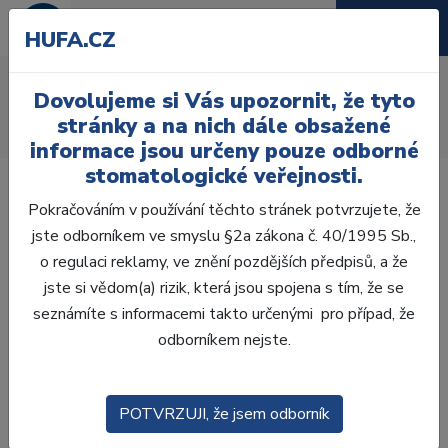
HUFA.CZ
AcryRock 1x28
Dovolujeme si Vás upozornit, že tyto
Úvod
Zuby
AcryRock
stránky a na nich dále obsažené
AcryRock 1x28 S14-I13-D35, A1
informace jsou určeny pouze odborné
stomatologické veřejnosti.
Pokračováním v používání těchto stránek potvrzujete, že
jste odborníkem ve smyslu §2a zákona č. 40/1995 Sb.,
o regulaci reklamy, ve znění pozdějších předpisů, a že
jste si vědom(a) rizik, která jsou spojena s tím, že se
seznámíte s informacemi takto určenými pro případ, že
odborníkem nejste.
POTVRZUJI, že jsem odborník