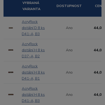
VYBRANÁ
DOSTUPNOST
CENA
VARIANTA
AcryRock
distální D 8 ks
Ano
44,00
D41-A, B3
AcryRock
distální H 8 ks
Ano
44,00
D37-A, B2
AcryRock
distální H 8 ks
Ano
44,00
D41-A, B1
AcryRock
distální H 8 ks
Ano
44,00
D41-A, B3