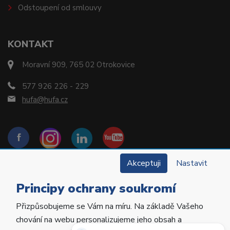
Odstoupení od smlouvy
KONTAKT
Moravní 909, 765 02 Otrokovice
577 926 226 - 229
hufa@hufa.cz
Akceptuji
Nastavit
Principy ochrany soukromí
Přizpůsobujeme se Vám na míru. Na základě Vašeho
Copyright © 2022 Hu-Fa Dental a.s. Všechna práva
chování na webu personalizujeme jeho obsah a
vyhrazena.
Potřebujete poradit?
Zeptejte se našeho