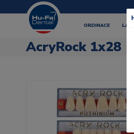
ORDINACE
LAB
AcryRock 1x28