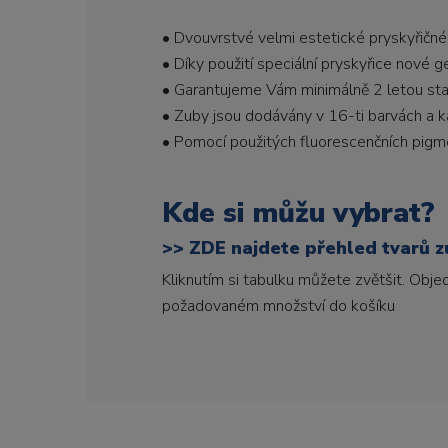
• Dvouvrstvé velmi estetické pryskyřičné
• Díky použití speciální pryskyřice nové 
• Garantujeme Vám minimálně 2 letou stabi
• Zuby jsou dodávány v 16-ti barvách a ka
• Pomocí použitých fluorescenčních pigme
Kde si můžu vybrat?
>>
ZDE najdete přehled tvarů zu
Kliknutím si tabulku můžete zvětšit. Obj
požadovaném množství do košíku