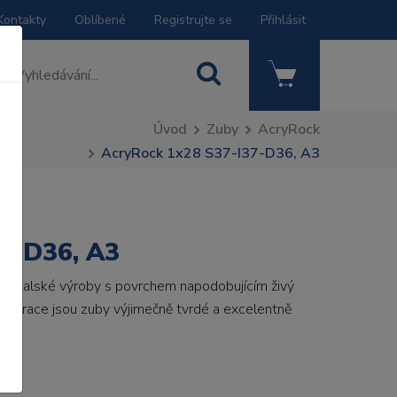
Kontakty
Oblíbené
Registrujte se
Přihlásit
Úvod
Zuby
AcryRock
AcryRock 1x28 S37-I37-D36, A3
7-D36, A3
by italské výroby s povrchem napodobujícím živý
 generace jsou zuby výjimečně tvrdé a excelentně