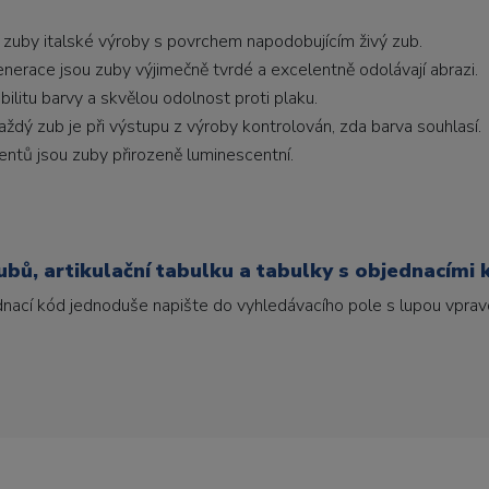
 zuby italské výroby s povrchem napodobujícím živý zub.
generace jsou zuby výjimečně tvrdé a excelentně odolávají abrazi.
litu barvy a skvělou odolnost proti plaku.
ždý zub je při výstupu z výroby kontrolován, zda barva souhlasí.
ntů jsou zuby přirozeně luminescentní.
bů, artikulační tabulku a tabulky s objednacími 
ednací kód jednoduše napište do vyhledávacího pole s lupou vpravo