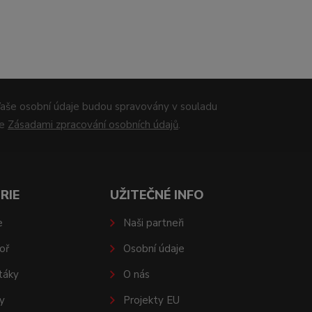
aše osobní údaje budou spravovány v souladu
se
Zásadami zpracování osobních údajů
.
RIE
UŽITEČNÉ INFO
e
Naši partneři
oř
Osobní údaje
táky
O nás
y
Projekty EU