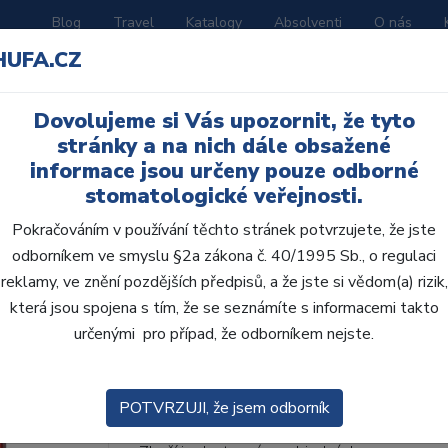
Blog
Travel
Katalogy
Absolventi
O nás
HUFA.CZ
ORATOŘ
AKČNÍ LETÁKY
VZDĚLÁVÁNÍ
Dovolujeme si Vás upozornit, že tyto
stránky a na nich dále obsažené
informace jsou určeny pouze odborné
stomatologické veřejnosti.
Pokračováním v používání těchto stránek potvrzujete, že jste
odborníkem ve smyslu §2a zákona č. 40/1995 Sb., o regulaci
AcryRock 1x28 S37-I3
reklamy, ve znění pozdějších předpisů, a že jste si vědom(a) rizik,
která jsou spojena s tím, že se seznámíte s informacemi takto
• Dvouvrstvé velmi estetické pryskyřičné zu
určenými pro případ, že odborníkem nejste.
zub.• Díky použití speciální pryskyřice nové
odolávají abr...
ZOBRAZIT VÍCE
POTVRZUJI, že jsem odborník
Kód produktu: 803258