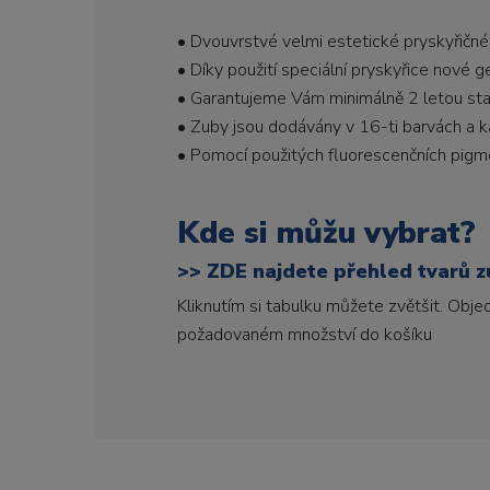
• Dvouvrstvé velmi estetické pryskyřičné
• Díky použití speciální pryskyřice nové 
• Garantujeme Vám minimálně 2 letou stabi
• Zuby jsou dodávány v 16-ti barvách a ka
• Pomocí použitých fluorescenčních pigme
Kde si můžu vybrat?
>>
ZDE najdete přehled tvarů zu
Kliknutím si tabulku můžete zvětšit. Obj
požadovaném množství do košíku