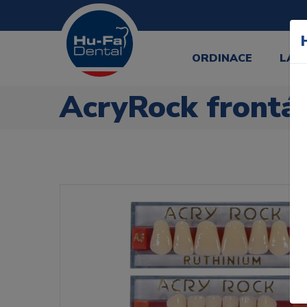
ORDINACE
LAB
AcryRock frontál