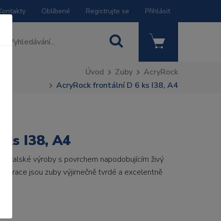
Kontakty
Oblíbené
Registrujte se
Přihlásit
Úvod
Zuby
AcryRock
AcryRock frontální D 6 ks I38, A4
 ks I38, A4
by italské výroby s povrchem napodobujícím živý
 generace jsou zuby výjimečně tvrdé a excelentně