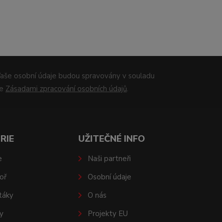
aše osobní údaje budou spravovány v souladu
se
Zásadami zpracování osobních údajů
.
RIE
UŽITEČNÉ INFO
e
Naši partneři
oř
Osobní údaje
táky
O nás
y
Projekty EU