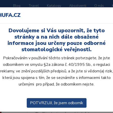
Blog
Travel
Katalogy
Absolventi
O nás
HUFA.CZ
ORATOŘ
AKČNÍ LETÁKY
VZDĚLÁVÁNÍ
Dovolujeme si Vás upozornit, že tyto
ní D
stránky a na nich dále obsažené
informace jsou určeny pouze odborné
stomatologické veřejnosti.
Pokračováním v používání těchto stránek potvrzujete, že jste
odborníkem ve smyslu §2a zákona č. 40/1995 Sb., o regulaci
AcryRock frontální D 6
reklamy, ve znění pozdějších předpisů, a že jste si vědom(a) rizik,
která jsou spojena s tím, že se seznámíte s informacemi takto
• Dvouvrstvé velmi estetické pryskyřičné zu
určenými pro případ, že odborníkem nejste.
zub.• Díky použití speciální pryskyřice nové
odolávají abr...
ZOBRAZIT VÍCE
POTVRZUJI, že jsem odborník
Kód produktu: 801572