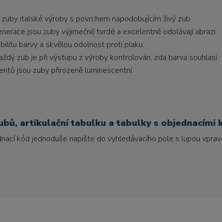
 zuby italské výroby s povrchem napodobujícím živý zub.
generace jsou zuby výjimečně tvrdé a excelentně odolávají abrazi.
litu barvy a skvělou odolnost proti plaku.
ždý zub je při výstupu z výroby kontrolován, zda barva souhlasí.
ntů jsou zuby přirozeně luminescentní.
bů, artikulační tabulku a tabulky s objednacími 
ednací kód jednoduše napište do vyhledávacího pole s lupou vpravo