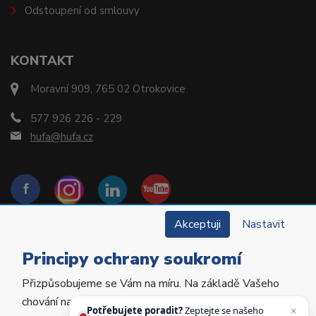
Odstoupení od smlouvy
KONTAKT
Moravní 909, 765 02 Otrokovice
577 926 226 - 229
hufa@hufa.cz
Akceptuji
Nastavit
Principy ochrany soukromí
Přizpůsobujeme se Vám na míru. Na základě Vašeho
Copyright © 2022 Hu-Fa Dental a.s. Všechna práva
chování na webu personalizujeme jeho obsah a
vyhrazena.
Potřebujete poradit?
Zeptejte se našeho