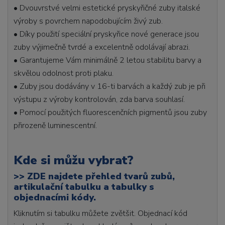
• Dvouvrstvé velmi estetické pryskyřičné zuby italské
výroby s povrchem napodobujícím živý zub.
• Díky použití speciální pryskyřice nové generace jsou
zuby výjimečně tvrdé a excelentně odolávají abrazi.
• Garantujeme Vám minimálně 2 letou stabilitu barvy a
skvělou odolnost proti plaku.
• Zuby jsou dodávány v 16-ti barvách a každý zub je při
výstupu z výroby kontrolován, zda barva souhlasí.
• Pomocí použitých fluorescenčních pigmentů jsou zuby
přirozeně luminescentní.
Kde si můžu vybrat?
>>
ZDE najdete přehled tvarů zubů,
artikulační tabulku a tabulky s
objednacími kódy.
Kliknutím si tabulku můžete zvětšit. Objednací kód