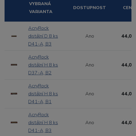
VYBRANÁ
DOSTUPNOST
CENA
VARIANTA
AcryRock
distální D 8 ks
Ano
44,00
D41-A, B3
AcryRock
distální H 8 ks
Ano
44,00
D37-A, B2
AcryRock
distální H 8 ks
Ano
44,00
D41-A, B1
AcryRock
distální H 8 ks
Ano
44,00
D41-A, B3