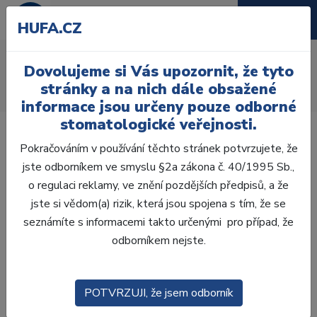
HUFA.CZ
AcryRock frontální H
Dovolujeme si Vás upozornit, že tyto
Úvod
Zuby
AcryRock
stránky a na nich dále obsažené
AcryRock frontální H 6 ks S53, D3
informace jsou určeny pouze odborné
stomatologické veřejnosti.
Pokračováním v používání těchto stránek potvrzujete, že
jste odborníkem ve smyslu §2a zákona č. 40/1995 Sb.,
o regulaci reklamy, ve znění pozdějších předpisů, a že
jste si vědom(a) rizik, která jsou spojena s tím, že se
seznámíte s informacemi takto určenými pro případ, že
odborníkem nejste.
POTVRZUJI, že jsem odborník