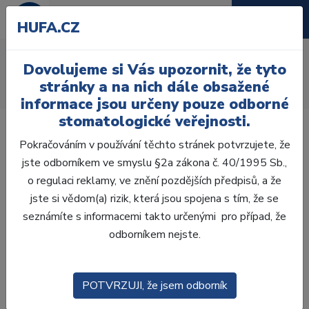
HUFA.CZ
AcryRock 1x28
Dovolujeme si Vás upozornit, že tyto
Úvod
Zuby
AcryRock
stránky a na nich dále obsažené
AcryRock 1x28 S32-I42-D44, B1
informace jsou určeny pouze odborné
stomatologické veřejnosti.
Pokračováním v používání těchto stránek potvrzujete, že
jste odborníkem ve smyslu §2a zákona č. 40/1995 Sb.,
o regulaci reklamy, ve znění pozdějších předpisů, a že
jste si vědom(a) rizik, která jsou spojena s tím, že se
seznámíte s informacemi takto určenými pro případ, že
odborníkem nejste.
POTVRZUJI, že jsem odborník