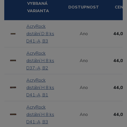
VYBRANÁ
DOSTUPNOST
CENA
VARIANTA
AcryRock
distální D 8 ks
Ano
44,00
D41-A, B3
AcryRock
distální H 8 ks
Ano
44,00
D37-A, B2
AcryRock
distální H 8 ks
Ano
44,00
D41-A, B1
AcryRock
distální H 8 ks
Ano
44,00
D41-A, B3