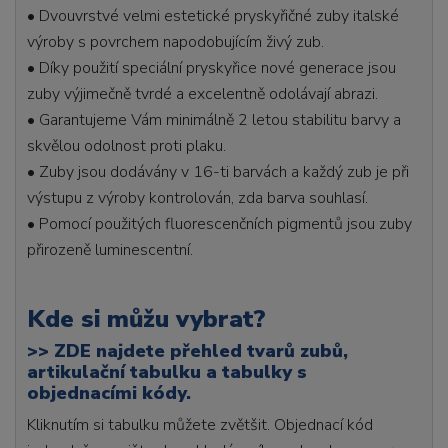
• Dvouvrstvé velmi estetické pryskyřičné zuby italské
výroby s povrchem napodobujícím živý zub.
• Díky použití speciální pryskyřice nové generace jsou
zuby výjimečně tvrdé a excelentně odolávají abrazi.
• Garantujeme Vám minimálně 2 letou stabilitu barvy a
skvělou odolnost proti plaku.
• Zuby jsou dodávány v 16-ti barvách a každý zub je při
výstupu z výroby kontrolován, zda barva souhlasí.
• Pomocí použitých fluorescenčních pigmentů jsou zuby
přirozeně luminescentní.
Kde si můžu vybrat?
>>
ZDE najdete přehled tvarů zubů,
artikulační tabulku a tabulky s
objednacími kódy.
Kliknutím si tabulku můžete zvětšit. Objednací kód