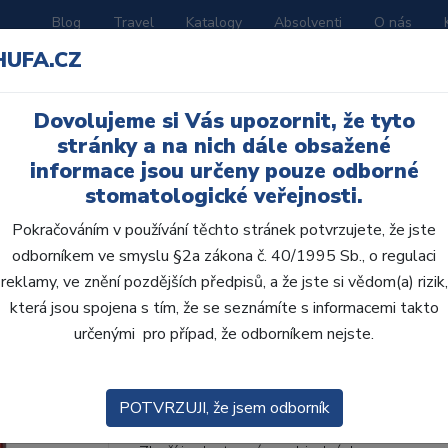
Blog
Travel
Katalogy
Absolventi
O nás
HUFA.CZ
ORATOŘ
AKČNÍ LETÁKY
VZDĚLÁVÁNÍ
Dovolujeme si Vás upozornit, že tyto
stránky a na nich dále obsažené
informace jsou určeny pouze odborné
stomatologické veřejnosti.
Pokračováním v používání těchto stránek potvrzujete, že jste
odborníkem ve smyslu §2a zákona č. 40/1995 Sb., o regulaci
AcryRock 1x28 S26-I4
reklamy, ve znění pozdějších předpisů, a že jste si vědom(a) rizik,
která jsou spojena s tím, že se seznámíte s informacemi takto
• Dvouvrstvé velmi estetické pryskyřičné zu
určenými pro případ, že odborníkem nejste.
zub.• Díky použití speciální pryskyřice nové
odolávají abr...
ZOBRAZIT VÍCE
POTVRZUJI, že jsem odborník
Kód produktu: 803157