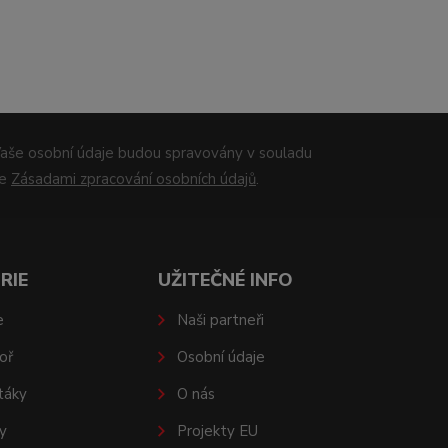
aše osobní údaje budou spravovány v souladu
se
Zásadami zpracování osobních údajů
.
RIE
UŽITEČNÉ INFO
e
Naši partneři
oř
Osobní údaje
táky
O nás
y
Projekty EU