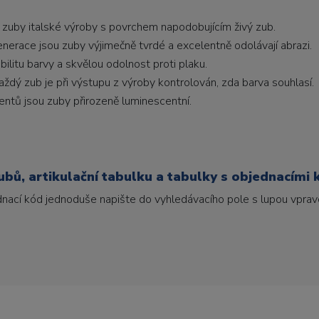
 zuby italské výroby s povrchem napodobujícím živý zub.
generace jsou zuby výjimečně tvrdé a excelentně odolávají abrazi.
litu barvy a skvělou odolnost proti plaku.
ždý zub je při výstupu z výroby kontrolován, zda barva souhlasí.
ntů jsou zuby přirozeně luminescentní.
bů, artikulační tabulku a tabulky s objednacími 
ednací kód jednoduše napište do vyhledávacího pole s lupou vpravo