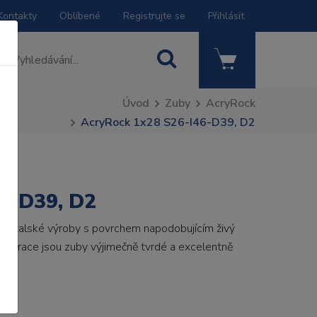
Kontakty
Oblíbené
Registrujte se
Přihlásit
Úvod
Zuby
AcryRock
AcryRock 1x28 S26-I46-D39, D2
6-D39, D2
by italské výroby s povrchem napodobujícím živý
 generace jsou zuby výjimečně tvrdé a excelentně