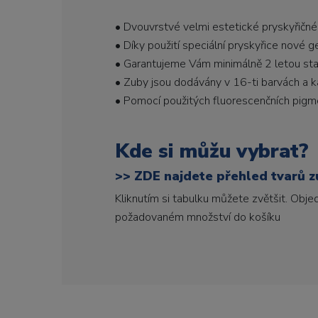
• Dvouvrstvé velmi estetické pryskyřičné
• Díky použití speciální pryskyřice nové 
• Garantujeme Vám minimálně 2 letou stabi
• Zuby jsou dodávány v 16-ti barvách a ka
• Pomocí použitých fluorescenčních pigme
Kde si můžu vybrat?
>>
ZDE najdete přehled tvarů zu
Kliknutím si tabulku můžete zvětšit. Obj
požadovaném množství do košíku