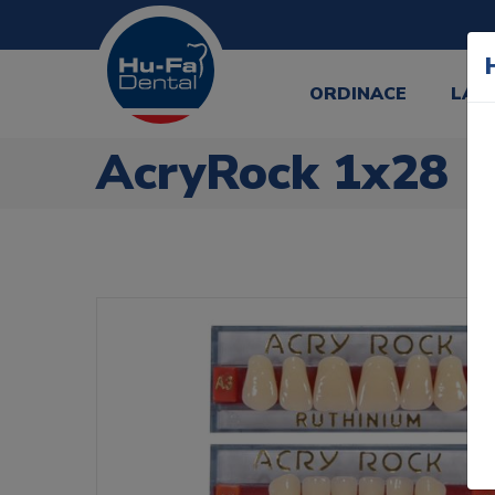
ORDINACE
LAB
AcryRock 1x28