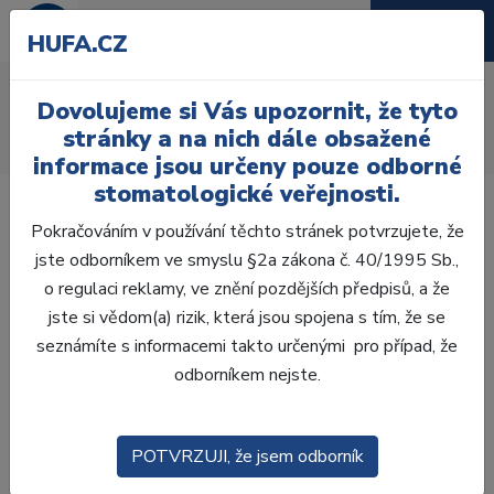
HUFA.CZ
AcryRock frontální H
Dovolujeme si Vás upozornit, že tyto
Úvod
Zuby
AcryRock
stránky a na nich dále obsažené
AcryRock frontální H 6 ks S62, C2
informace jsou určeny pouze odborné
stomatologické veřejnosti.
Pokračováním v používání těchto stránek potvrzujete, že
jste odborníkem ve smyslu §2a zákona č. 40/1995 Sb.,
o regulaci reklamy, ve znění pozdějších předpisů, a že
jste si vědom(a) rizik, která jsou spojena s tím, že se
seznámíte s informacemi takto určenými pro případ, že
odborníkem nejste.
POTVRZUJI, že jsem odborník