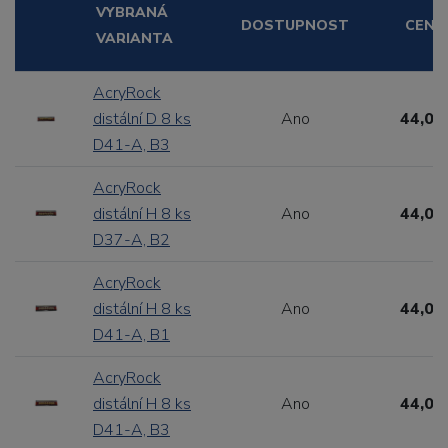
VYBRANÁ
DOSTUPNOST
CENA
VARIANTA
AcryRock
distální D 8 ks
Ano
44,00
D41-A, B3
AcryRock
distální H 8 ks
Ano
44,00
D37-A, B2
AcryRock
distální H 8 ks
Ano
44,00
D41-A, B1
AcryRock
distální H 8 ks
Ano
44,00
D41-A, B3