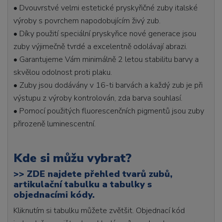
• Dvouvrstvé velmi estetické pryskyřičné zuby italské
výroby s povrchem napodobujícím živý zub.
• Díky použití speciální pryskyřice nové generace jsou
zuby výjimečně tvrdé a excelentně odolávají abrazi.
• Garantujeme Vám minimálně 2 letou stabilitu barvy a
skvělou odolnost proti plaku.
• Zuby jsou dodávány v 16-ti barvách a každý zub je při
výstupu z výroby kontrolován, zda barva souhlasí.
• Pomocí použitých fluorescenčních pigmentů jsou zuby
přirozeně luminescentní.
Kde si můžu vybrat?
>>
ZDE najdete přehled tvarů zubů,
artikulační tabulku a tabulky s
objednacími kódy.
Kliknutím si tabulku můžete zvětšit. Objednací kód