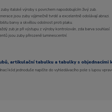
 zuby italské výroby s povrchem napodobujícím živý zub.
generace jsou zuby výjimečně tvrdé a excelentně odolávají abrazi.
litu barvy a skvělou odolnost proti plaku.
ždý zub je při výstupu z výroby kontrolován, zda barva souhlasí.
ntů jsou zuby přirozeně luminescentní.
bů, artikulační tabulku a tabulky s objednacími 
ednací kód jednoduše napište do vyhledávacího pole s lupou vpravo