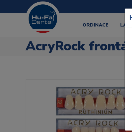
ORDINACE
LAB
AcryRock frontál