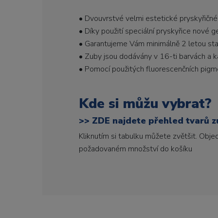
• Dvouvrstvé velmi estetické pryskyřičné
• Díky použití speciální pryskyřice nové 
• Garantujeme Vám minimálně 2 letou stabi
• Zuby jsou dodávány v 16-ti barvách a ka
• Pomocí použitých fluorescenčních pigme
Kde si můžu vybrat?
>>
ZDE najdete přehled tvarů zu
Kliknutím si tabulku můžete zvětšit. Obj
požadovaném množství do košíku