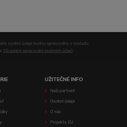
aše osobní údaje budou spravovány v souladu
se
Zásadami zpracování osobních údajů
.
RIE
UŽITEČNÉ INFO
e
Naši partneři
oř
Osobní údaje
táky
O nás
y
Projekty EU