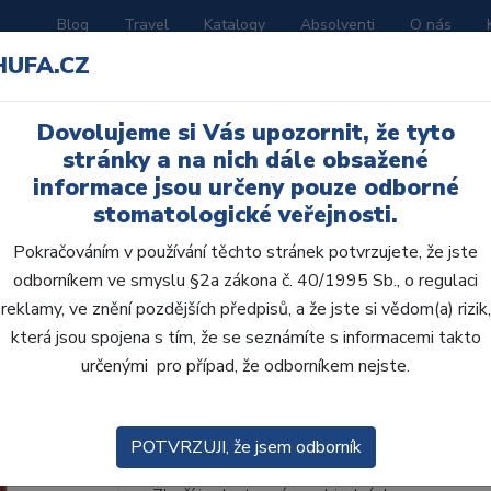
Blog
Travel
Katalogy
Absolventi
O nás
HUFA.CZ
ORATOŘ
AKČNÍ LETÁKY
VZDĚLÁVÁNÍ
Dovolujeme si Vás upozornit, že tyto
ní D
stránky a na nich dále obsažené
informace jsou určeny pouze odborné
stomatologické veřejnosti.
Pokračováním v používání těchto stránek potvrzujete, že jste
odborníkem ve smyslu §2a zákona č. 40/1995 Sb., o regulaci
AcryRock frontální D 6
reklamy, ve znění pozdějších předpisů, a že jste si vědom(a) rizik,
která jsou spojena s tím, že se seznámíte s informacemi takto
• Dvouvrstvé velmi estetické pryskyřičné zu
určenými pro případ, že odborníkem nejste.
zub.• Díky použití speciální pryskyřice nové
odolávají abr...
ZOBRAZIT VÍCE
POTVRZUJI, že jsem odborník
Kód produktu: 801533