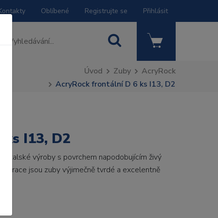
Kontakty
Oblíbené
Registrujte se
Přihlásit
Úvod
Zuby
AcryRock
AcryRock frontální D 6 ks I13, D2
 ks I13, D2
by italské výroby s povrchem napodobujícím živý
 generace jsou zuby výjimečně tvrdé a excelentně