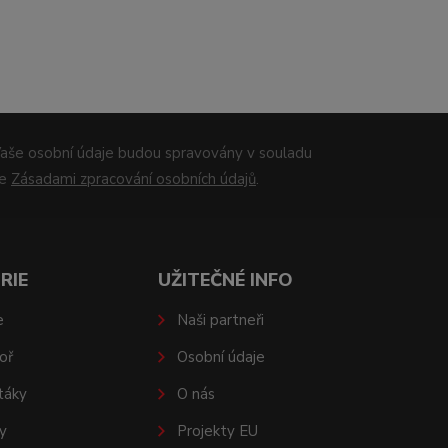
aše osobní údaje budou spravovány v souladu
se
Zásadami zpracování osobních údajů
.
RIE
UŽITEČNÉ INFO
e
Naši partneři
oř
Osobní údaje
táky
O nás
y
Projekty EU