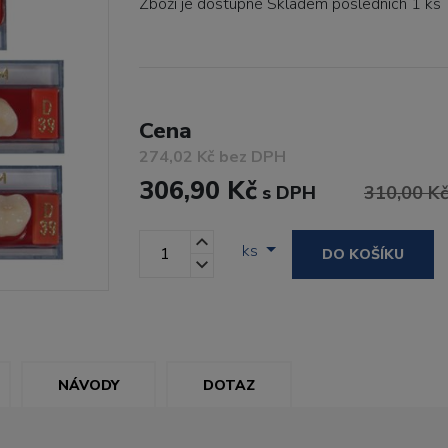
Zboží je dostupné
Skladem posledních 1 ks
Cena
274,02 Kč bez DPH
306,90 Kč
s DPH
310,00 K
ks
DO KOŠÍKU
NÁVODY
DOTAZ