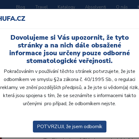
Blog
Travel
Katalogy
Absolventi
O nás
HUFA.CZ
ORATOŘ
AKČNÍ LETÁKY
VZDĚLÁVÁNÍ
Dovolujeme si Vás upozornit, že tyto
stránky a na nich dále obsažené
informace jsou určeny pouze odborné
stomatologické veřejnosti.
Pokračováním v používání těchto stránek potvrzujete, že jste
odborníkem ve smyslu §2a zákona č. 40/1995 Sb., o regulaci
AcryRock 1x28 S39-I5
reklamy, ve znění pozdějších předpisů, a že jste si vědom(a) rizik,
která jsou spojena s tím, že se seznámíte s informacemi takto
• Dvouvrstvé velmi estetické pryskyřičné zu
určenými pro případ, že odborníkem nejste.
zub.• Díky použití speciální pryskyřice nové
odolávají abr...
ZOBRAZIT VÍCE
POTVRZUJI, že jsem odborník
Kód produktu: 803331