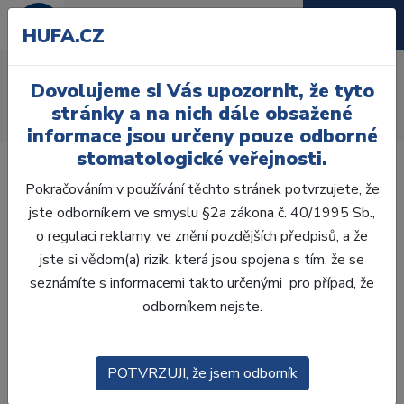
HUFA.CZ
AcryRock frontální D
Dovolujeme si Vás upozornit, že tyto
Úvod
Zuby
AcryRock
stránky a na nich dále obsažené
AcryRock frontální D 6 ks I52, A4
informace jsou určeny pouze odborné
stomatologické veřejnosti.
Pokračováním v používání těchto stránek potvrzujete, že
jste odborníkem ve smyslu §2a zákona č. 40/1995 Sb.,
o regulaci reklamy, ve znění pozdějších předpisů, a že
jste si vědom(a) rizik, která jsou spojena s tím, že se
seznámíte s informacemi takto určenými pro případ, že
odborníkem nejste.
POTVRZUJI, že jsem odborník