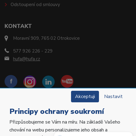
Odstoupení od smlouvy
KONTAKT
Moravní 909, 765 02 Otrokovice
577 926 226 - 229
hufa@hufa.cz
Akceptuji
Nastavit
Principy ochrany soukromí
Přizpůsobujeme se Vám na míru. Na základě Vašeho
Copyright © 2022 Hu-Fa Dental a.s. Všechna práva
chování na webu personalizujeme jeho obsah a
vyhrazena.