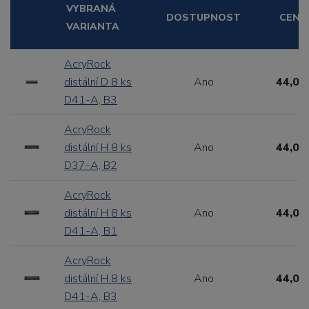
VYBRANÁ
DOSTUPNOST
CENA
VARIANTA
AcryRock
distální D 8 ks
Ano
44,00
D41-A, B3
AcryRock
distální H 8 ks
Ano
44,00
D37-A, B2
AcryRock
distální H 8 ks
Ano
44,00
D41-A, B1
AcryRock
distální H 8 ks
Ano
44,00
D41-A, B3