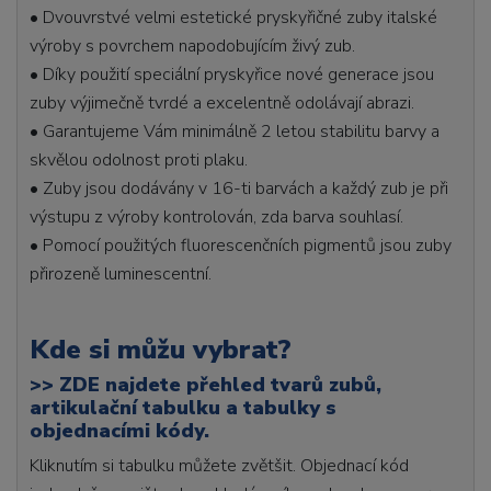
• Dvouvrstvé velmi estetické pryskyřičné zuby italské
výroby s povrchem napodobujícím živý zub.
• Díky použití speciální pryskyřice nové generace jsou
zuby výjimečně tvrdé a excelentně odolávají abrazi.
• Garantujeme Vám minimálně 2 letou stabilitu barvy a
skvělou odolnost proti plaku.
• Zuby jsou dodávány v 16-ti barvách a každý zub je při
výstupu z výroby kontrolován, zda barva souhlasí.
• Pomocí použitých fluorescenčních pigmentů jsou zuby
přirozeně luminescentní.
Kde si můžu vybrat?
>>
ZDE najdete přehled tvarů zubů,
artikulační tabulku a tabulky s
objednacími kódy.
Kliknutím si tabulku můžete zvětšit. Objednací kód