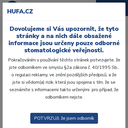
HUFA.CZ
AcryRock 1x28
Dovolujeme si Vás upozornit, že tyto
Úvod
Zuby
AcryRock
stránky a na nich dále obsažené
AcryRock 1x28 S32-I42-D39, B1
informace jsou určeny pouze odborné
stomatologické veřejnosti.
Pokračováním v používání těchto stránek potvrzujete, že
jste odborníkem ve smyslu §2a zákona č. 40/1995 Sb.,
o regulaci reklamy, ve znění pozdějších předpisů, a že
jste si vědom(a) rizik, která jsou spojena s tím, že se
seznámíte s informacemi takto určenými pro případ, že
odborníkem nejste.
POTVRZUJI, že jsem odborník