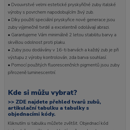
• Dvouvrstvé velmi estetické pryskyřičné zuby italské
výroby s povrchem napodobujícím živý zub.
• Díky použití speciální pryskyřice nové generace jsou
zuby výjimečně tvrdé a excelentně odolávají abrazi.
• Garantujeme Vám minimálně 2 letou stabilitu barvy a
skvělou odolnost proti plaku.
• Zuby jsou dodávány v 16-ti barvách a každý zub je při
výstupu z výroby kontrolován, zda barva souhlasí.
• Pomocí použitých fluorescenčních pigmentů jsou zuby
přirozeně luminescentní.
Kde si můžu vybrat?
>>
ZDE najdete přehled tvarů zubů,
artikulační tabulku a tabulky s
objednacími kódy.
Kliknutím si tabulku můžete zvětšit. Objednací kód