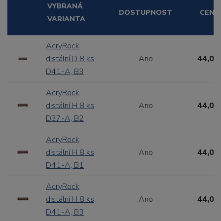
VYBRANÁ
DOSTUPNOST
CENA
VARIANTA
AcryRock
distální D 8 ks
Ano
44,00
D41-A, B3
AcryRock
distální H 8 ks
Ano
44,00
D37-A, B2
AcryRock
distální H 8 ks
Ano
44,00
D41-A, B1
AcryRock
distální H 8 ks
Ano
44,00
D41-A, B3