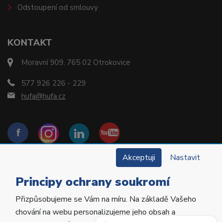
Odstoupení od smlouvy
KONTAKT
Moravní 909, 765 02 Otrokovice
577 926 226 - 229
hufa@hufa.cz
Akceptuji
Nastavit
Principy ochrany soukromí
Přizpůsobujeme se Vám na míru. Na základě Vašeho
Copyright © 2022 Hu-Fa Dental a.s. Všechna práva
chování na webu personalizujeme jeho obsah a
vyhrazena.
Potřebujete poradit?
Zeptejte se našeho