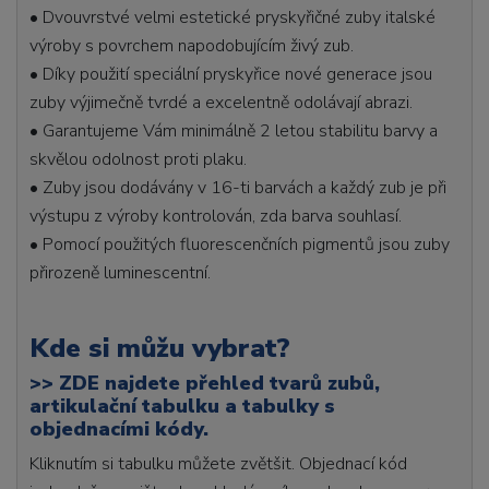
• Dvouvrstvé velmi estetické pryskyřičné zuby italské
výroby s povrchem napodobujícím živý zub.
• Díky použití speciální pryskyřice nové generace jsou
zuby výjimečně tvrdé a excelentně odolávají abrazi.
• Garantujeme Vám minimálně 2 letou stabilitu barvy a
skvělou odolnost proti plaku.
• Zuby jsou dodávány v 16-ti barvách a každý zub je při
výstupu z výroby kontrolován, zda barva souhlasí.
• Pomocí použitých fluorescenčních pigmentů jsou zuby
přirozeně luminescentní.
Kde si můžu vybrat?
>>
ZDE najdete přehled tvarů zubů,
artikulační tabulku a tabulky s
objednacími kódy.
Kliknutím si tabulku můžete zvětšit. Objednací kód