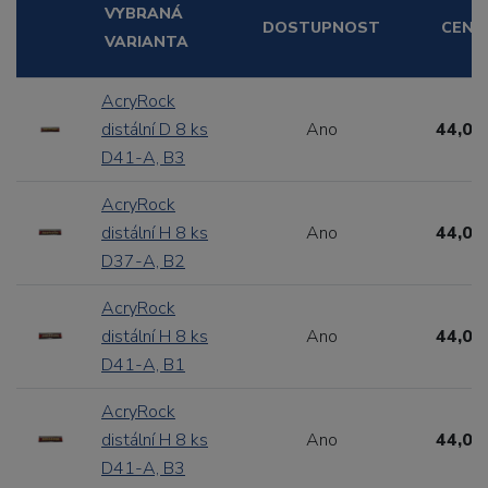
VYBRANÁ
DOSTUPNOST
CENA
VARIANTA
AcryRock
distální D 8 ks
Ano
44,00
D41-A, B3
AcryRock
distální H 8 ks
Ano
44,00
D37-A, B2
AcryRock
distální H 8 ks
Ano
44,00
D41-A, B1
AcryRock
distální H 8 ks
Ano
44,00
D41-A, B3