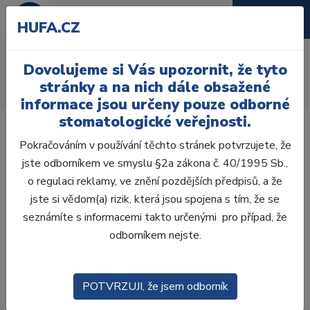
HUFA.CZ
AcryRock frontální H
Dovolujeme si Vás upozornit, že tyto
Úvod
Zuby
AcryRock
stránky a na nich dále obsažené
AcryRock frontální H 6 ks S51, B3
informace jsou určeny pouze odborné
stomatologické veřejnosti.
Pokračováním v používání těchto stránek potvrzujete, že
jste odborníkem ve smyslu §2a zákona č. 40/1995 Sb.,
o regulaci reklamy, ve znění pozdějších předpisů, a že
jste si vědom(a) rizik, která jsou spojena s tím, že se
seznámíte s informacemi takto určenými pro případ, že
odborníkem nejste.
POTVRZUJI, že jsem odborník