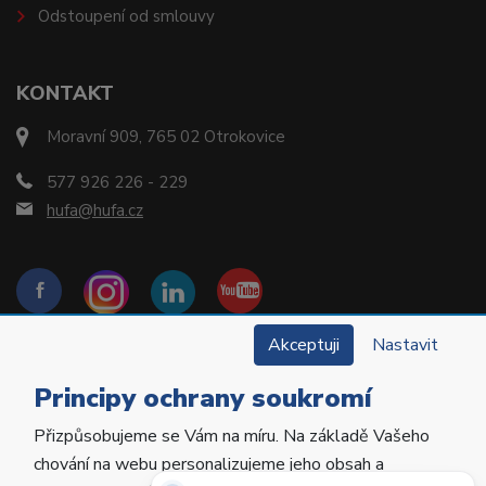
Odstoupení od smlouvy
KONTAKT
Moravní 909, 765 02 Otrokovice
577 926 226 - 229
hufa@hufa.cz
Akceptuji
Nastavit
Principy ochrany soukromí
Přizpůsobujeme se Vám na míru. Na základě Vašeho
Copyright © 2022 Hu-Fa Dental a.s. Všechna práva
chování na webu personalizujeme jeho obsah a
vyhrazena.
Potřebujete poradit?
Zeptejte se našeho