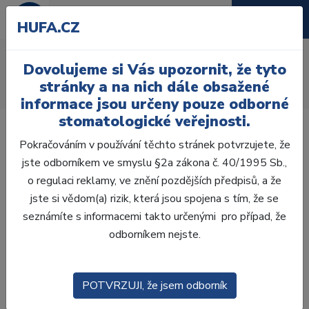
HUFA.CZ
AcryRock 1x28
Dovolujeme si Vás upozornit, že tyto
Úvod
Zuby
AcryRock
stránky a na nich dále obsažené
AcryRock 1x28 S26-I46-D39, A3,5
informace jsou určeny pouze odborné
stomatologické veřejnosti.
Pokračováním v používání těchto stránek potvrzujete, že
jste odborníkem ve smyslu §2a zákona č. 40/1995 Sb.,
o regulaci reklamy, ve znění pozdějších předpisů, a že
jste si vědom(a) rizik, která jsou spojena s tím, že se
seznámíte s informacemi takto určenými pro případ, že
odborníkem nejste.
POTVRZUJI, že jsem odborník