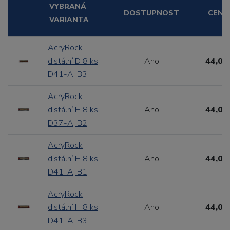
VYBRANÁ
DOSTUPNOST
CENA
VARIANTA
AcryRock
distální D 8 ks
Ano
44,00
D41-A, B3
AcryRock
distální H 8 ks
Ano
44,00
D37-A, B2
AcryRock
distální H 8 ks
Ano
44,00
D41-A, B1
AcryRock
distální H 8 ks
Ano
44,00
D41-A, B3