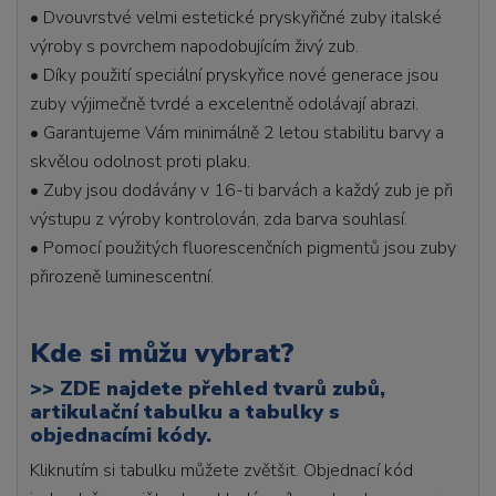
• Dvouvrstvé velmi estetické pryskyřičné zuby italské
výroby s povrchem napodobujícím živý zub.
• Díky použití speciální pryskyřice nové generace jsou
zuby výjimečně tvrdé a excelentně odolávají abrazi.
• Garantujeme Vám minimálně 2 letou stabilitu barvy a
skvělou odolnost proti plaku.
• Zuby jsou dodávány v 16-ti barvách a každý zub je při
výstupu z výroby kontrolován, zda barva souhlasí.
• Pomocí použitých fluorescenčních pigmentů jsou zuby
přirozeně luminescentní.
Kde si můžu vybrat?
>>
ZDE najdete přehled tvarů zubů,
artikulační tabulku a tabulky s
objednacími kódy.
Kliknutím si tabulku můžete zvětšit. Objednací kód