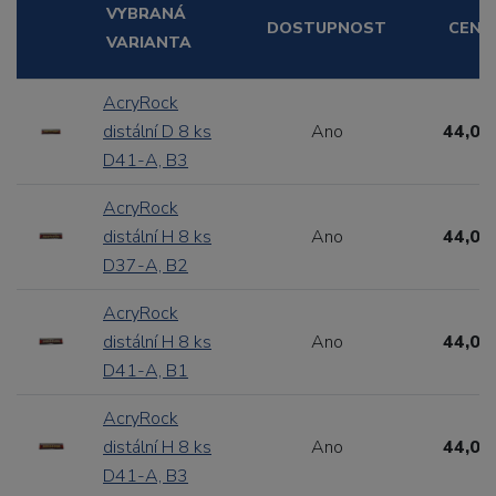
VYBRANÁ
DOSTUPNOST
CENA
VARIANTA
AcryRock
distální D 8 ks
Ano
44,00
D41-A, B3
AcryRock
distální H 8 ks
Ano
44,00
D37-A, B2
AcryRock
distální H 8 ks
Ano
44,00
D41-A, B1
AcryRock
distální H 8 ks
Ano
44,00
D41-A, B3