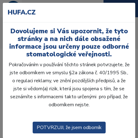
HUFA.CZ
AcryRock 1x28
Dovolujeme si Vás upozornit, že tyto
Úvod
Zuby
AcryRock
stránky a na nich dále obsažené
AcryRock 1x28 S15-I38-D43, B2
informace jsou určeny pouze odborné
stomatologické veřejnosti.
Pokračováním v používání těchto stránek potvrzujete, že
jste odborníkem ve smyslu §2a zákona č. 40/1995 Sb.,
o regulaci reklamy, ve znění pozdějších předpisů, a že
jste si vědom(a) rizik, která jsou spojena s tím, že se
seznámíte s informacemi takto určenými pro případ, že
odborníkem nejste.
POTVRZUJI, že jsem odborník