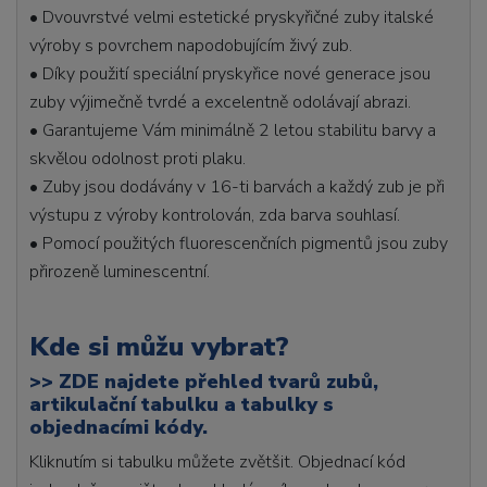
• Dvouvrstvé velmi estetické pryskyřičné zuby italské
výroby s povrchem napodobujícím živý zub.
• Díky použití speciální pryskyřice nové generace jsou
zuby výjimečně tvrdé a excelentně odolávají abrazi.
• Garantujeme Vám minimálně 2 letou stabilitu barvy a
skvělou odolnost proti plaku.
• Zuby jsou dodávány v 16-ti barvách a každý zub je při
výstupu z výroby kontrolován, zda barva souhlasí.
• Pomocí použitých fluorescenčních pigmentů jsou zuby
přirozeně luminescentní.
Kde si můžu vybrat?
>>
ZDE najdete přehled tvarů zubů,
artikulační tabulku a tabulky s
objednacími kódy.
Kliknutím si tabulku můžete zvětšit. Objednací kód