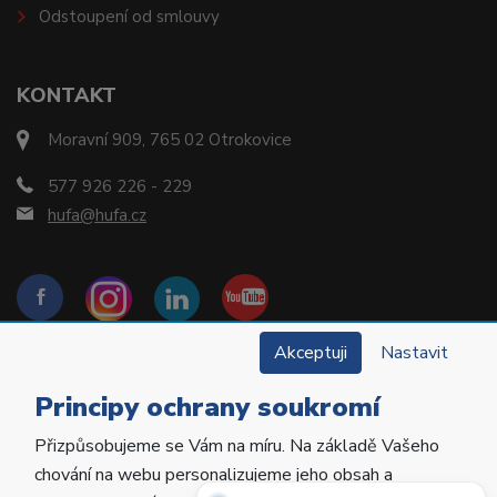
Odstoupení od smlouvy
KONTAKT
Moravní 909, 765 02 Otrokovice
577 926 226 - 229
hufa@hufa.cz
Akceptuji
Nastavit
Principy ochrany soukromí
Přizpůsobujeme se Vám na míru. Na základě Vašeho
Copyright © 2022 Hu-Fa Dental a.s. Všechna práva
chování na webu personalizujeme jeho obsah a
vyhrazena.