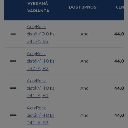
VYBRANÁ
DOSTUPNOST
CENA
VARIANTA
AcryRock
distální D 8 ks
Ano
44,00
D41-A, B3
AcryRock
distální H 8 ks
Ano
44,00
D37-A, B2
AcryRock
distální H 8 ks
Ano
44,00
D41-A, B1
AcryRock
distální H 8 ks
Ano
44,00
D41-A, B3