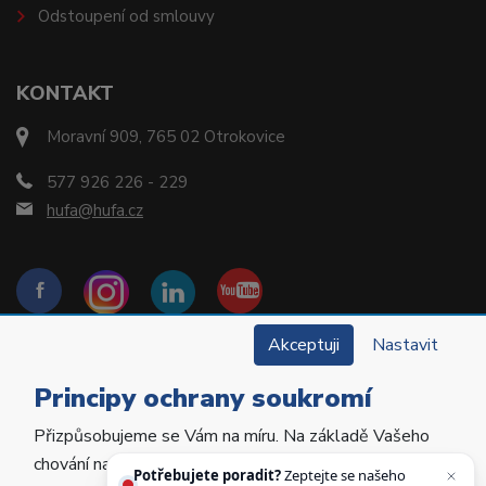
Odstoupení od smlouvy
KONTAKT
Moravní 909, 765 02 Otrokovice
577 926 226 - 229
hufa@hufa.cz
Akceptuji
Nastavit
Principy ochrany soukromí
Přizpůsobujeme se Vám na míru. Na základě Vašeho
Copyright © 2022 Hu-Fa Dental a.s. Všechna práva
chování na webu personalizujeme jeho obsah a
vyhrazena.
Potřebujete poradit?
Zeptejte se našeho