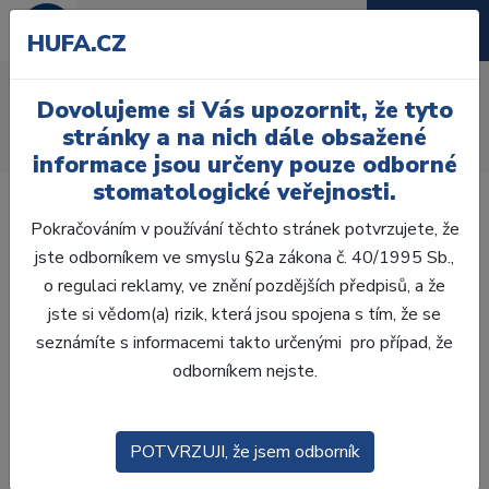
HUFA.CZ
AcryRock frontální D
Dovolujeme si Vás upozornit, že tyto
Úvod
Zuby
AcryRock
stránky a na nich dále obsažené
AcryRock frontální D 6 ks I18, C4
informace jsou určeny pouze odborné
stomatologické veřejnosti.
Pokračováním v používání těchto stránek potvrzujete, že
jste odborníkem ve smyslu §2a zákona č. 40/1995 Sb.,
o regulaci reklamy, ve znění pozdějších předpisů, a že
jste si vědom(a) rizik, která jsou spojena s tím, že se
seznámíte s informacemi takto určenými pro případ, že
odborníkem nejste.
POTVRZUJI, že jsem odborník