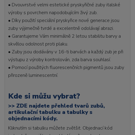
• Dvouvrstvé velmi estetické pryskyřičné zuby italské
výroby s povrchem napodobujícím živý zub.
• Díky použití speciální pryskyřice nové generace jsou
zuby výjimečně tvrdé a excelentně odolávají abrazi.
• Garantujeme Vám minimálně 2 letou stabilitu barvy a
skvělou odolnost proti plaku.
• Zuby jsou dodávány v 16-ti barvách a každý zub je při
výstupu z výroby kontrolován, zda barva souhlasí.
• Pomocí použitých fluorescenčních pigmentů jsou zuby
přirozeně luminescentní.
Kde si můžu vybrat?
>>
ZDE najdete přehled tvarů zubů,
artikulační tabulku a tabulky s
objednacími kódy.
Kliknutím si tabulku můžete zvětšit. Objednací kód