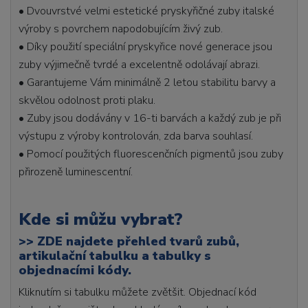
• Dvouvrstvé velmi estetické pryskyřičné zuby italské
výroby s povrchem napodobujícím živý zub.
• Díky použití speciální pryskyřice nové generace jsou
zuby výjimečně tvrdé a excelentně odolávají abrazi.
• Garantujeme Vám minimálně 2 letou stabilitu barvy a
skvělou odolnost proti plaku.
• Zuby jsou dodávány v 16-ti barvách a každý zub je při
výstupu z výroby kontrolován, zda barva souhlasí.
• Pomocí použitých fluorescenčních pigmentů jsou zuby
přirozeně luminescentní.
Kde si můžu vybrat?
>>
ZDE najdete přehled tvarů zubů,
artikulační tabulku a tabulky s
objednacími kódy.
Kliknutím si tabulku můžete zvětšit. Objednací kód