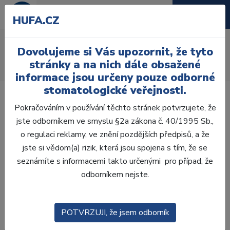
HUFA.CZ
AcryRock 1x28
Dovolujeme si Vás upozornit, že tyto
Úvod
Zuby
AcryRock
stránky a na nich dále obsažené
AcryRock 1x28 S42-I42-D44, A3,5
informace jsou určeny pouze odborné
stomatologické veřejnosti.
Pokračováním v používání těchto stránek potvrzujete, že
jste odborníkem ve smyslu §2a zákona č. 40/1995 Sb.,
o regulaci reklamy, ve znění pozdějších předpisů, a že
jste si vědom(a) rizik, která jsou spojena s tím, že se
seznámíte s informacemi takto určenými pro případ, že
odborníkem nejste.
POTVRZUJI, že jsem odborník