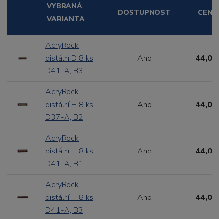
VYBRANÁ
DOSTUPNOST
CENA
VARIANTA
AcryRock
distální D 8 ks
Ano
44,00
D41-A, B3
AcryRock
distální H 8 ks
Ano
44,00
D37-A, B2
AcryRock
distální H 8 ks
Ano
44,00
D41-A, B1
AcryRock
distální H 8 ks
Ano
44,00
D41-A, B3