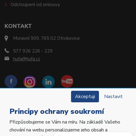
Odstoupení od smlouvy
KONTAKT
Moravní 909, 765 02 Otrokovice
577 926 226 - 229
hufa@hufa.cz
Akceptuji
Nastavit
Principy ochrany soukromí
Přizpůsobujeme se Vám na míru. Na základě Vašeho
Copyright © 2022 Hu-Fa Dental a.s. Všechna práva
chování na webu personalizujeme jeho obsah a
vyhrazena.