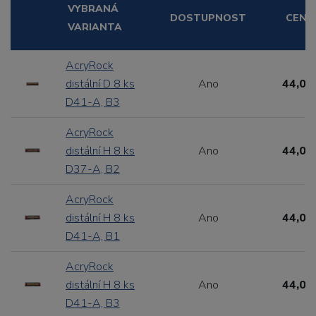
VYBRANÁ
DOSTUPNOST
CENA
VARIANTA
AcryRock
distální D 8 ks
Ano
44,00
D41-A, B3
AcryRock
distální H 8 ks
Ano
44,00
D37-A, B2
AcryRock
distální H 8 ks
Ano
44,00
D41-A, B1
AcryRock
distální H 8 ks
Ano
44,00
D41-A, B3