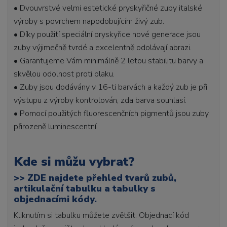
• Dvouvrstvé velmi estetické pryskyřičné zuby italské
výroby s povrchem napodobujícím živý zub.
• Díky použití speciální pryskyřice nové generace jsou
zuby výjimečně tvrdé a excelentně odolávají abrazi.
• Garantujeme Vám minimálně 2 letou stabilitu barvy a
skvělou odolnost proti plaku.
• Zuby jsou dodávány v 16-ti barvách a každý zub je při
výstupu z výroby kontrolován, zda barva souhlasí.
• Pomocí použitých fluorescenčních pigmentů jsou zuby
přirozeně luminescentní.
Kde si můžu vybrat?
>>
ZDE najdete přehled tvarů zubů,
artikulační tabulku a tabulky s
objednacími kódy.
Kliknutím si tabulku můžete zvětšit. Objednací kód