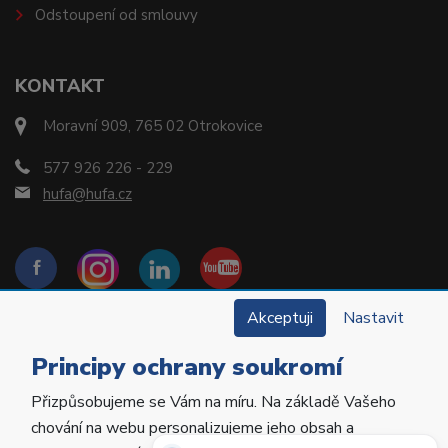
Odstoupení od smlouvy
KONTAKT
Moravní 909, 765 02 Otrokovice
577 926 226 - 229
hufa@hufa.cz
Akceptuji
Nastavit
Principy ochrany soukromí
Přizpůsobujeme se Vám na míru. Na základě Vašeho
Copyright © 2022 Hu-Fa Dental a.s. Všechna práva
chování na webu personalizujeme jeho obsah a
vyhrazena.
Potřebujete poradit?
Zeptejte se našeho