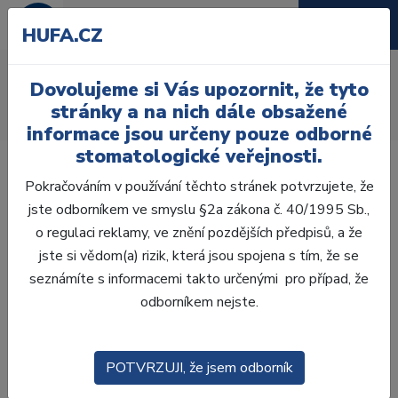
HUFA.CZ
AcryRock frontální D
Dovolujeme si Vás upozornit, že tyto
Úvod
Zuby
AcryRock
stránky a na nich dále obsažené
AcryRock frontální D 6 ks I41, A2
informace jsou určeny pouze odborné
stomatologické veřejnosti.
Pokračováním v používání těchto stránek potvrzujete, že
jste odborníkem ve smyslu §2a zákona č. 40/1995 Sb.,
o regulaci reklamy, ve znění pozdějších předpisů, a že
jste si vědom(a) rizik, která jsou spojena s tím, že se
seznámíte s informacemi takto určenými pro případ, že
odborníkem nejste.
POTVRZUJI, že jsem odborník