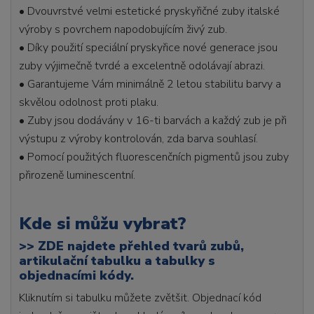
• Dvouvrstvé velmi estetické pryskyřičné zuby italské
výroby s povrchem napodobujícím živý zub.
• Díky použití speciální pryskyřice nové generace jsou
zuby výjimečně tvrdé a excelentně odolávají abrazi.
• Garantujeme Vám minimálně 2 letou stabilitu barvy a
skvělou odolnost proti plaku.
• Zuby jsou dodávány v 16-ti barvách a každý zub je při
výstupu z výroby kontrolován, zda barva souhlasí.
• Pomocí použitých fluorescenčních pigmentů jsou zuby
přirozeně luminescentní.
Kde si můžu vybrat?
>>
ZDE najdete přehled tvarů zubů,
artikulační tabulku a tabulky s
objednacími kódy.
Kliknutím si tabulku můžete zvětšit. Objednací kód