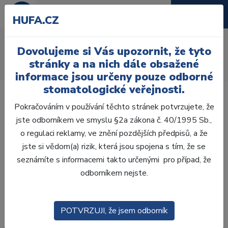
HUFA.CZ
AcryRock frontální H
Dovolujeme si Vás upozornit, že tyto
Úvod
Zuby
AcryRock
stránky a na nich dále obsažené
AcryRock frontální H 6 ks S51, B1
informace jsou určeny pouze odborné
stomatologické veřejnosti.
Pokračováním v používání těchto stránek potvrzujete, že
jste odborníkem ve smyslu §2a zákona č. 40/1995 Sb.,
o regulaci reklamy, ve znění pozdějších předpisů, a že
jste si vědom(a) rizik, která jsou spojena s tím, že se
seznámíte s informacemi takto určenými pro případ, že
odborníkem nejste.
POTVRZUJI, že jsem odborník