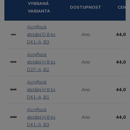
VYBRANÁ
DOSTUPNOST
CENA
VARIANTA
AcryRock
distální D 8 ks
Ano
44,00
D41-A, B3
AcryRock
distální H 8 ks
Ano
44,00
D37-A, B2
AcryRock
distální H 8 ks
Ano
44,00
D41-A, B1
AcryRock
distální H 8 ks
Ano
44,00
D41-A, B3