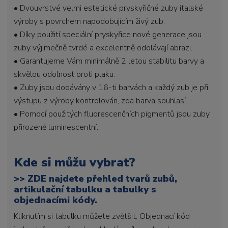
• Dvouvrstvé velmi estetické pryskyřičné zuby italské
výroby s povrchem napodobujícím živý zub.
• Díky použití speciální pryskyřice nové generace jsou
zuby výjimečně tvrdé a excelentně odolávají abrazi.
• Garantujeme Vám minimálně 2 letou stabilitu barvy a
skvělou odolnost proti plaku.
• Zuby jsou dodávány v 16-ti barvách a každý zub je při
výstupu z výroby kontrolován, zda barva souhlasí.
• Pomocí použitých fluorescenčních pigmentů jsou zuby
přirozeně luminescentní.
Kde si můžu vybrat?
>>
ZDE najdete přehled tvarů zubů,
artikulační tabulku a tabulky s
objednacími kódy.
Kliknutím si tabulku můžete zvětšit. Objednací kód