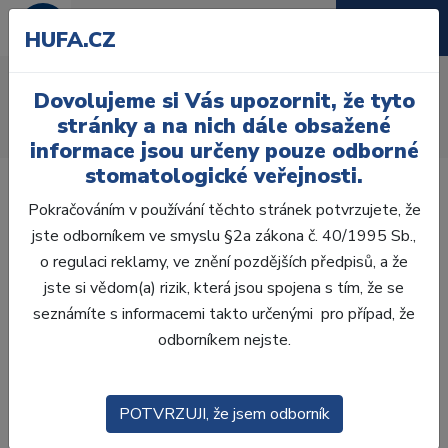
HUFA.CZ
AcryRock 1x28
Dovolujeme si Vás upozornit, že tyto
Úvod
Zuby
AcryRock
stránky a na nich dále obsažené
AcryRock 1x28 S17-I41-D44, C3
informace jsou určeny pouze odborné
stomatologické veřejnosti.
Pokračováním v používání těchto stránek potvrzujete, že
jste odborníkem ve smyslu §2a zákona č. 40/1995 Sb.,
o regulaci reklamy, ve znění pozdějších předpisů, a že
jste si vědom(a) rizik, která jsou spojena s tím, že se
seznámíte s informacemi takto určenými pro případ, že
odborníkem nejste.
POTVRZUJI, že jsem odborník