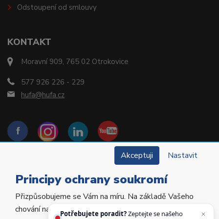
Odstoupení od smlouvy
KONTAKT
Moravní 909, 765 02 Otrokovice
577 926 226 - 229
hufa@hufa.cz
Akceptuji
Nastavit
Principy ochrany soukromí
Přizpůsobujeme se Vám na míru. Na základě Vašeho
Copyright © 2022 Hu-Fa Dental a.s. Všechna práva
chování na webu personalizujeme jeho obsah a
vyhrazena.
Potřebujete poradit?
Zeptejte se našeho