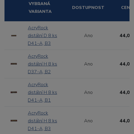
VYBRANÁ
DOSTUPNOST
CENA
VARIANTA
AcryRock
distální D 8 ks
Ano
44,00
D41-A, B3
AcryRock
distální H 8 ks
Ano
44,00
D37-A, B2
AcryRock
distální H 8 ks
Ano
44,00
D41-A, B1
AcryRock
distální H 8 ks
Ano
44,00
D41-A, B3