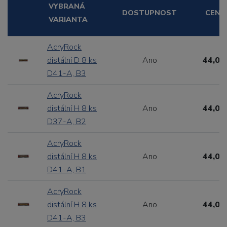
VYBRANÁ
DOSTUPNOST
CENA
VARIANTA
AcryRock
distální D 8 ks
Ano
44,00
D41-A, B3
AcryRock
distální H 8 ks
Ano
44,00
D37-A, B2
AcryRock
distální H 8 ks
Ano
44,00
D41-A, B1
AcryRock
distální H 8 ks
Ano
44,00
D41-A, B3