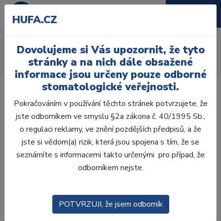
HUFA.CZ
AcryRock 1x28
Dovolujeme si Vás upozornit, že tyto
Úvod
Zuby
AcryRock
stránky a na nich dále obsažené
AcryRock 1x28 S37-I37-D36, C4
informace jsou určeny pouze odborné
stomatologické veřejnosti.
Pokračováním v používání těchto stránek potvrzujete, že
jste odborníkem ve smyslu §2a zákona č. 40/1995 Sb.,
o regulaci reklamy, ve znění pozdějších předpisů, a že
jste si vědom(a) rizik, která jsou spojena s tím, že se
seznámíte s informacemi takto určenými pro případ, že
odborníkem nejste.
POTVRZUJI, že jsem odborník