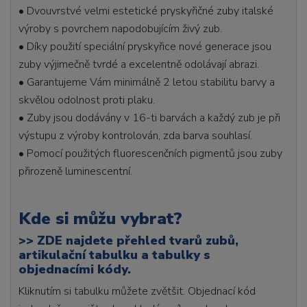
• Dvouvrstvé velmi estetické pryskyřičné zuby italské
výroby s povrchem napodobujícím živý zub.
• Díky použití speciální pryskyřice nové generace jsou
zuby výjimečně tvrdé a excelentně odolávají abrazi.
• Garantujeme Vám minimálně 2 letou stabilitu barvy a
skvělou odolnost proti plaku.
• Zuby jsou dodávány v 16-ti barvách a každý zub je při
výstupu z výroby kontrolován, zda barva souhlasí.
• Pomocí použitých fluorescenčních pigmentů jsou zuby
přirozeně luminescentní.
Kde si můžu vybrat?
>>
ZDE najdete přehled tvarů zubů,
artikulační tabulku a tabulky s
objednacími kódy.
Kliknutím si tabulku můžete zvětšit. Objednací kód