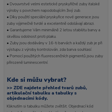
• Dvouvrstvé velmi estetické pryskyřičné zuby italské
výroby s povrchem napodobujícím živý zub.
• Díky použití speciální pryskyřice nové generace jsou
zuby výjimečně tvrdé a excelentně odolávají abrazi.
• Garantujeme Vám minimálně 2 letou stabilitu barvy a
skvělou odolnost proti plaku.
• Zuby jsou dodávány v 16-ti barvách a každý zub je při
výstupu z výroby kontrolován, zda barva souhlasí.
• Pomocí použitých fluorescenčních pigmentů jsou zuby
přirozeně luminescentní.
Kde si můžu vybrat?
>>
ZDE najdete přehled tvarů zubů,
artikulační tabulku a tabulky s
objednacími kódy.
Kliknutím si tabulku můžete zvětšit. Objednací kód