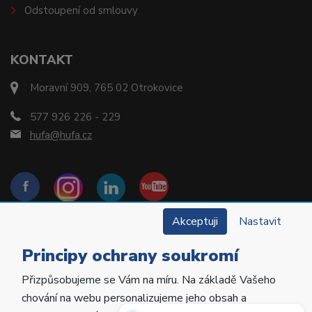
Odstoupení od smlouvy
KONTAKT
Moravní 909, 765 02 Otrokovice
577 926 226 - 229
hufa@hufa.cz
Akceptuji
Nastavit
Principy ochrany soukromí
Přizpůsobujeme se Vám na míru. Na základě Vašeho
Copyright © 2022 Hu-Fa Dental a.s. Všechna práva
chování na webu personalizujeme jeho obsah a
vyhrazena.
Potřebujete poradit?
Zeptejte se našeho