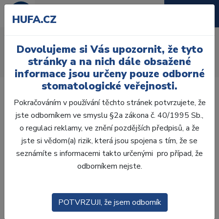
HUFA.CZ
AcryRock 1x28
Dovolujeme si Vás upozornit, že tyto
Úvod
Zuby
AcryRock
stránky a na nich dále obsažené
AcryRock 1x28 S37-I37-D42, C2
informace jsou určeny pouze odborné
stomatologické veřejnosti.
Pokračováním v používání těchto stránek potvrzujete, že
jste odborníkem ve smyslu §2a zákona č. 40/1995 Sb.,
o regulaci reklamy, ve znění pozdějších předpisů, a že
jste si vědom(a) rizik, která jsou spojena s tím, že se
seznámíte s informacemi takto určenými pro případ, že
odborníkem nejste.
POTVRZUJI, že jsem odborník