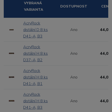
VYBRANÁ
DOSTUPNOST
CENA
VARIANTA
AcryRock
distální D 8 ks
Ano
44,00
D41-A, B3
AcryRock
distální H 8 ks
Ano
44,00
D37-A, B2
AcryRock
distální H 8 ks
Ano
44,00
D41-A, B1
AcryRock
distální H 8 ks
Ano
44,00
D41-A, B3