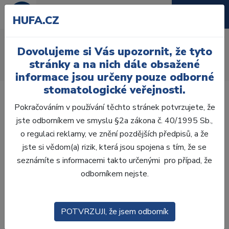
HUFA.CZ
AcryRock 1x28
Dovolujeme si Vás upozornit, že tyto
Úvod
Zuby
AcryRock
stránky a na nich dále obsažené
AcryRock 1x28 S40-I40-D42, B4
informace jsou určeny pouze odborné
stomatologické veřejnosti.
Pokračováním v používání těchto stránek potvrzujete, že
jste odborníkem ve smyslu §2a zákona č. 40/1995 Sb.,
o regulaci reklamy, ve znění pozdějších předpisů, a že
jste si vědom(a) rizik, která jsou spojena s tím, že se
seznámíte s informacemi takto určenými pro případ, že
odborníkem nejste.
POTVRZUJI, že jsem odborník