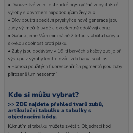
• Dvouvrstvé velmi estetické pryskyřičné zuby italské
výroby s povrchem napodobujícím živý zub.
• Díky použití speciální pryskyřice nové generace jsou
zuby výjimečně tvrdé a excelentně odolávají abrazi.
• Garantujeme Vám minimálně 2 letou stabilitu barvy a
skvělou odolnost proti plaku.
• Zuby jsou dodávány v 16-ti barvách a každý zub je při
výstupu z výroby kontrolován, zda barva souhlasí.
• Pomocí použitých fluorescenčních pigmentů jsou zuby
přirozeně luminescentní.
Kde si můžu vybrat?
>>
ZDE najdete přehled tvarů zubů,
artikulační tabulku a tabulky s
objednacími kódy.
Kliknutím si tabulku můžete zvětšit. Objednací kód