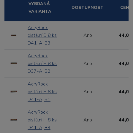
VYBRANÁ
DOSTUPNOST
CENA
VARIANTA
AcryRock
distální D 8 ks
Ano
44,00
D41-A, B3
AcryRock
distální H 8 ks
Ano
44,00
D37-A, B2
AcryRock
distální H 8 ks
Ano
44,00
D41-A, B1
AcryRock
distální H 8 ks
Ano
44,00
D41-A, B3