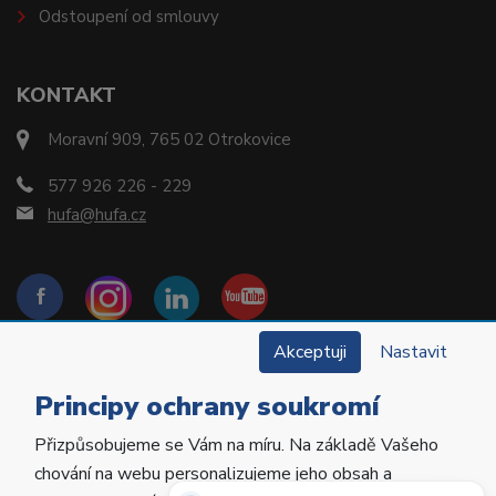
Odstoupení od smlouvy
KONTAKT
Moravní 909, 765 02 Otrokovice
577 926 226 - 229
hufa@hufa.cz
Akceptuji
Nastavit
Principy ochrany soukromí
Přizpůsobujeme se Vám na míru. Na základě Vašeho
Copyright © 2022 Hu-Fa Dental a.s. Všechna práva
chování na webu personalizujeme jeho obsah a
vyhrazena.
Potřebujete poradit?
Zeptejte se našeho