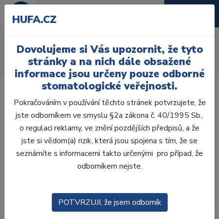
HUFA.CZ
AcryRock 1x28
Dovolujeme si Vás upozornit, že tyto
Úvod
Zuby
AcryRock
stránky a na nich dále obsažené
AcryRock 1x28 S17-I41-D39, B2
informace jsou určeny pouze odborné
stomatologické veřejnosti.
Pokračováním v používání těchto stránek potvrzujete, že
jste odborníkem ve smyslu §2a zákona č. 40/1995 Sb.,
o regulaci reklamy, ve znění pozdějších předpisů, a že
jste si vědom(a) rizik, která jsou spojena s tím, že se
seznámíte s informacemi takto určenými pro případ, že
odborníkem nejste.
POTVRZUJI, že jsem odborník