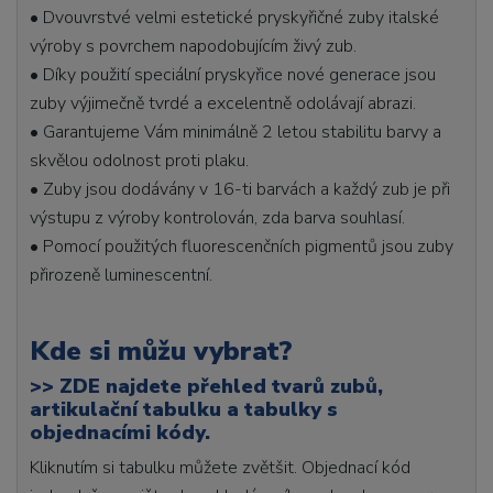
• Dvouvrstvé velmi estetické pryskyřičné zuby italské
výroby s povrchem napodobujícím živý zub.
• Díky použití speciální pryskyřice nové generace jsou
zuby výjimečně tvrdé a excelentně odolávají abrazi.
• Garantujeme Vám minimálně 2 letou stabilitu barvy a
skvělou odolnost proti plaku.
• Zuby jsou dodávány v 16-ti barvách a každý zub je při
výstupu z výroby kontrolován, zda barva souhlasí.
• Pomocí použitých fluorescenčních pigmentů jsou zuby
přirozeně luminescentní.
Kde si můžu vybrat?
>>
ZDE najdete přehled tvarů zubů,
artikulační tabulku a tabulky s
objednacími kódy.
Kliknutím si tabulku můžete zvětšit. Objednací kód