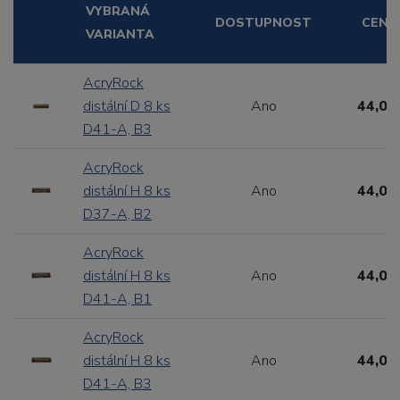
VYBRANÁ
DOSTUPNOST
CENA
VARIANTA
AcryRock
distální D 8 ks
Ano
44,00
D41-A, B3
AcryRock
distální H 8 ks
Ano
44,00
D37-A, B2
AcryRock
distální H 8 ks
Ano
44,00
D41-A, B1
AcryRock
distální H 8 ks
Ano
44,00
D41-A, B3