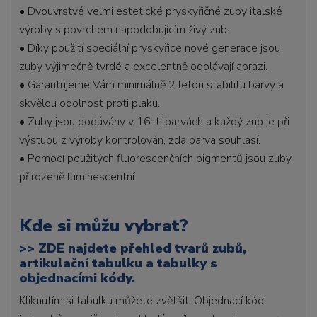
• Dvouvrstvé velmi estetické pryskyřičné zuby italské
výroby s povrchem napodobujícím živý zub.
• Díky použití speciální pryskyřice nové generace jsou
zuby výjimečně tvrdé a excelentně odolávají abrazi.
• Garantujeme Vám minimálně 2 letou stabilitu barvy a
skvělou odolnost proti plaku.
• Zuby jsou dodávány v 16-ti barvách a každý zub je při
výstupu z výroby kontrolován, zda barva souhlasí.
• Pomocí použitých fluorescenčních pigmentů jsou zuby
přirozeně luminescentní.
Kde si můžu vybrat?
>>
ZDE najdete přehled tvarů zubů,
artikulační tabulku a tabulky s
objednacími kódy.
Kliknutím si tabulku můžete zvětšit. Objednací kód