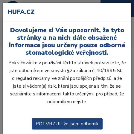
HUFA.CZ
AcryRock frontální H
Dovolujeme si Vás upozornit, že tyto
Úvod
Zuby
AcryRock
stránky a na nich dále obsažené
AcryRock frontální H 6 ks S38, C4
informace jsou určeny pouze odborné
stomatologické veřejnosti.
Pokračováním v používání těchto stránek potvrzujete, že
jste odborníkem ve smyslu §2a zákona č. 40/1995 Sb.,
o regulaci reklamy, ve znění pozdějších předpisů, a že
jste si vědom(a) rizik, která jsou spojena s tím, že se
seznámíte s informacemi takto určenými pro případ, že
odborníkem nejste.
POTVRZUJI, že jsem odborník