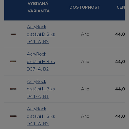
VYBRANÁ
DOSTUPNOST
CENA
VARIANTA
AcryRock
distální D 8 ks
Ano
44,00
D41-A, B3
AcryRock
distální H 8 ks
Ano
44,00
D37-A, B2
AcryRock
distální H 8 ks
Ano
44,00
D41-A, B1
AcryRock
distální H 8 ks
Ano
44,00
D41-A, B3