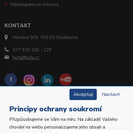
Odstoupení od smlouvy
KONTAKT
Moravní 909, 765 02 Otrokovice
577 926 226 - 229
hufa@hufa.cz
Akceptuji
Nastavit
Principy ochrany soukromí
Přizpůsobujeme se Vám na míru. Na základě Vašeho
Copyright © 2022 Hu-Fa Dental a.s. Všechna práva
chování na webu personalizujeme jeho obsah a
vyhrazena.
Potřebujete poradit?
Zeptejte se našeho