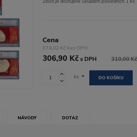
Zboží je dostupné
Skladem posledních 1 ks
Cena
274,02 Kč bez DPH
306,90 Kč
s DPH
310,00 K
ks
DO KOŠÍKU
NÁVODY
DOTAZ