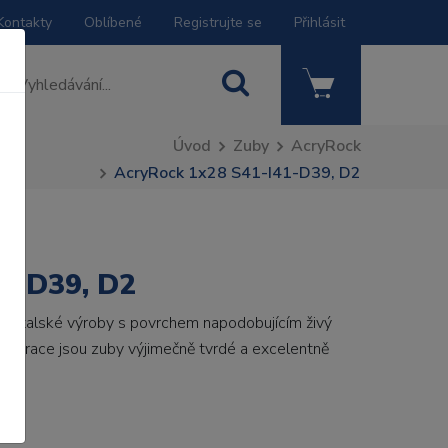
Kontakty
Oblíbené
Registrujte se
Přihlásit
Úvod
Zuby
AcryRock
AcryRock 1x28 S41-I41-D39, D2
1-D39, D2
by italské výroby s povrchem napodobujícím živý
 generace jsou zuby výjimečně tvrdé a excelentně