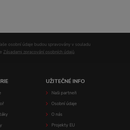
aše osobní údaje budou spravovány v souladu
se
Zásadami zpracování osobních údajů
.
RIE
UŽITEČNÉ INFO
e
Naši partneři
oř
Osobní údaje
táky
O nás
y
Projekty EU