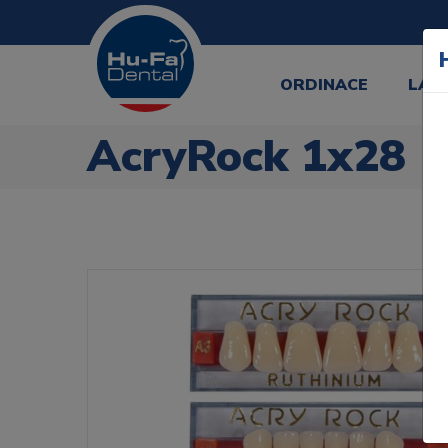
ORDINACE
LAB
AcryRock 1x28