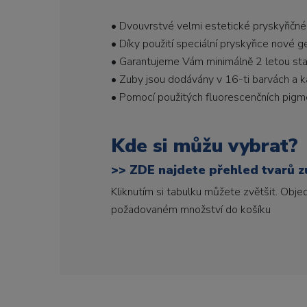
• Dvouvrstvé velmi estetické pryskyřičné
• Díky použití speciální pryskyřice nové 
• Garantujeme Vám minimálně 2 letou stabi
• Zuby jsou dodávány v 16-ti barvách a ka
• Pomocí použitých fluorescenčních pigme
Kde si můžu vybrat?
>>
ZDE najdete přehled tvarů zu
Kliknutím si tabulku můžete zvětšit. Obj
požadovaném množství do košíku