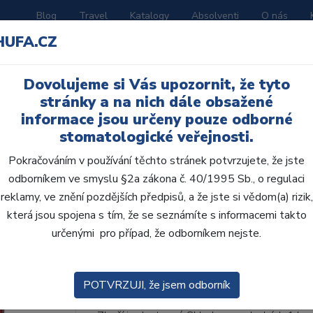
Blog
Travel
Katalogy
Absolventi
O nás
HUFA.CZ
ORATOŘ
AKČNÍ LETÁKY
VZDĚLÁVÁNÍ
Dovolujeme si Vás upozornit, že tyto
stránky a na nich dále obsažené
informace jsou určeny pouze odborné
stomatologické veřejnosti.
Pokračováním v používání těchto stránek potvrzujete, že jste
odborníkem ve smyslu §2a zákona č. 40/1995 Sb., o regulaci
AcryRock 1x28 S41-I4
reklamy, ve znění pozdějších předpisů, a že jste si vědom(a) rizik,
která jsou spojena s tím, že se seznámíte s informacemi takto
• Dvouvrstvé velmi estetické pryskyřičné zu
určenými pro případ, že odborníkem nejste.
zub.• Díky použití speciální pryskyřice nové
odolávají abr...
ZOBRAZIT VÍCE
POTVRZUJI, že jsem odborník
Kód produktu: 803381