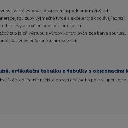
 zuby italské výroby s povrchem napodobujícím živý zub.
generace jsou zuby výjimečně tvrdé a excelentně odolávají abrazi.
litu barvy a skvělou odolnost proti plaku.
ždý zub je při výstupu z výroby kontrolován, zda barva souhlasí.
ntů jsou zuby přirozeně luminescentní.
bů, artikulační tabulku a tabulky s objednacími 
ednací kód jednoduše napište do vyhledávacího pole s lupou vpravo