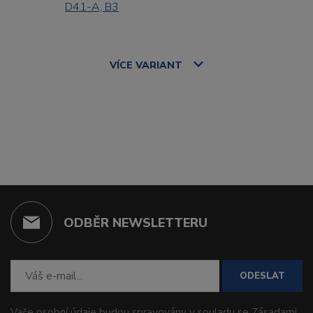
D41-A, B3
VÍCE
VARIANT
ODBĚR NEWSLETTERU
ODESLAT
Vaše osobní údaje budou spravovány v souladu se
Zásadami