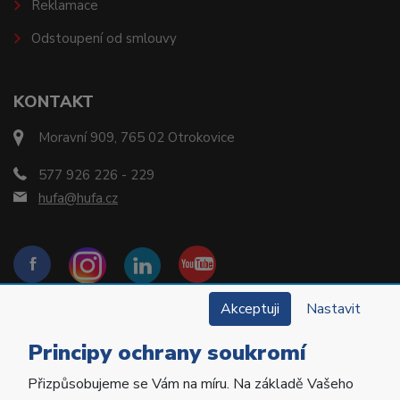
Reklamace
Odstoupení od smlouvy
KONTAKT
Moravní 909, 765 02 Otrokovice
577 926 226 - 229
hufa@hufa.cz
Akceptuji
Nastavit
Principy ochrany soukromí
Přizpůsobujeme se Vám na míru. Na základě Vašeho
Copyright © 2022 Hu-Fa Dental a.s. Všechna práva