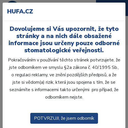
HUFA.CZ
AcryRock distální H
Dovolujeme si Vás upozornit, že tyto
Úvod
Zuby
AcryRock
stránky a na nich dále obsažené
AcryRock distální H 8 ks D36-A, D4
informace jsou určeny pouze odborné
stomatologické veřejnosti.
Pokračováním v používání těchto stránek potvrzujete, že
jste odborníkem ve smyslu §2a zákona č. 40/1995 Sb.,
o regulaci reklamy, ve znění pozdějších předpisů, a že
jste si vědom(a) rizik, která jsou spojena s tím, že se
seznámíte s informacemi takto určenými pro případ, že
odborníkem nejste.
POTVRZUJI, že jsem odborník