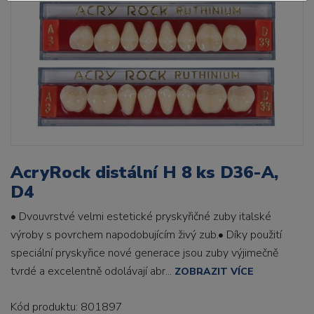
AcryRock distální H 8 ks D36-A,
D4
• Dvouvrstvé velmi estetické pryskyřičné zuby italské
výroby s povrchem napodobujícím živý zub.• Díky použití
speciální pryskyřice nové generace jsou zuby výjimečně
tvrdé a excelentně odolávají abr...
ZOBRAZIT VÍCE
Kód produktu: 801897