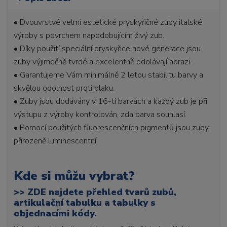
• Dvouvrstvé velmi estetické pryskyřičné zuby italské
výroby s povrchem napodobujícím živý zub.
• Díky použití speciální pryskyřice nové generace jsou
zuby výjimečně tvrdé a excelentně odolávají abrazi.
• Garantujeme Vám minimálně 2 letou stabilitu barvy a
skvělou odolnost proti plaku.
• Zuby jsou dodávány v 16-ti barvách a každý zub je při
výstupu z výroby kontrolován, zda barva souhlasí.
• Pomocí použitých fluorescenčních pigmentů jsou zuby
přirozeně luminescentní.
Kde si můžu vybrat?
>>
ZDE najdete přehled tvarů zubů,
artikulační tabulku a tabulky s
objednacími kódy.