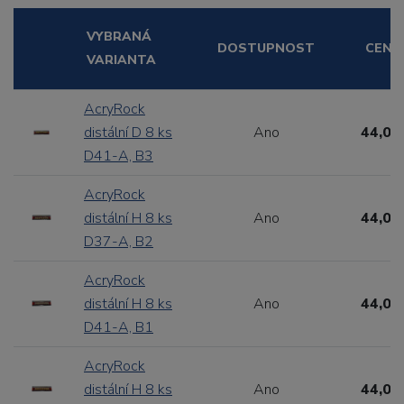
VYBRANÁ
DOSTUPNOST
CENA
VARIANTA
AcryRock
distální D 8 ks
Ano
44,00
D41-A, B3
AcryRock
distální H 8 ks
Ano
44,00
D37-A, B2
AcryRock
distální H 8 ks
Ano
44,00
D41-A, B1
AcryRock
distální H 8 ks
Ano
44,00