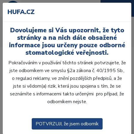
HUFA.CZ
AcryRock frontální D
Dovolujeme si Vás upozornit, že tyto
Úvod
Zuby
AcryRock
stránky a na nich dále obsažené
AcryRock frontální D 6 ks I53, B1
informace jsou určeny pouze odborné
stomatologické veřejnosti.
Pokračováním v používání těchto stránek potvrzujete, že
jste odborníkem ve smyslu §2a zákona č. 40/1995 Sb.,
o regulaci reklamy, ve znění pozdějších předpisů, a že
jste si vědom(a) rizik, která jsou spojena s tím, že se
seznámíte s informacemi takto určenými pro případ, že
odborníkem nejste.
POTVRZUJI, že jsem odborník