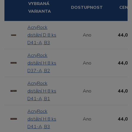
VYBRANÁ
DOSTUPNOST
CENA
VARIANTA
AcryRock
distální D 8 ks
Ano
44,00
D41-A, B3
AcryRock
distální H 8 ks
Ano
44,00
D37-A, B2
AcryRock
distální H 8 ks
Ano
44,00
D41-A, B1
AcryRock
distální H 8 ks
Ano
44,00
D41-A, B3