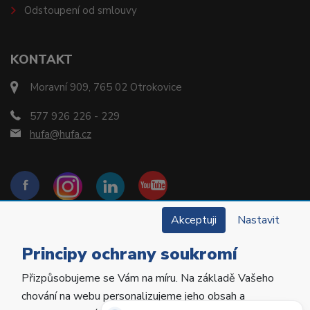
Odstoupení od smlouvy
KONTAKT
Moravní 909, 765 02 Otrokovice
577 926 226 - 229
hufa@hufa.cz
Akceptuji
Nastavit
Principy ochrany soukromí
Přizpůsobujeme se Vám na míru. Na základě Vašeho
Copyright © 2022 Hu-Fa Dental a.s. Všechna práva
chování na webu personalizujeme jeho obsah a
vyhrazena.
Potřebujete poradit?
Zeptejte se našeho