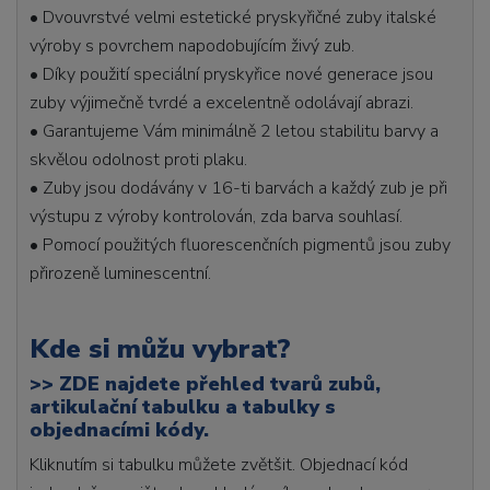
• Dvouvrstvé velmi estetické pryskyřičné zuby italské
výroby s povrchem napodobujícím živý zub.
• Díky použití speciální pryskyřice nové generace jsou
zuby výjimečně tvrdé a excelentně odolávají abrazi.
• Garantujeme Vám minimálně 2 letou stabilitu barvy a
skvělou odolnost proti plaku.
• Zuby jsou dodávány v 16-ti barvách a každý zub je při
výstupu z výroby kontrolován, zda barva souhlasí.
• Pomocí použitých fluorescenčních pigmentů jsou zuby
přirozeně luminescentní.
Kde si můžu vybrat?
>>
ZDE najdete přehled tvarů zubů,
artikulační tabulku a tabulky s
objednacími kódy.
Kliknutím si tabulku můžete zvětšit. Objednací kód