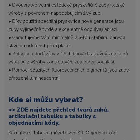
• Dvouvrstvé velmi estetické pryskyřičné zuby italské
výroby s povrchem napodobujícím živý zub.
• Díky použití speciální pryskyřice nové generace jsou
zuby výjimečně tvrdé a excelentně odolávají abrazi.
• Garantujeme Vám minimálně 2 letou stabilitu barvy a
skvělou odolnost proti plaku.
• Zuby jsou dodávány v 16-ti barvách a každý zub je při
výstupu z výroby kontrolován, zda barva souhlasí.
• Pomocí použitých fluorescenčních pigmentů jsou zuby
přirozeně luminescentní.
Kde si můžu vybrat?
>>
ZDE najdete přehled tvarů zubů,
artikulační tabulku a tabulky s
objednacími kódy.
Kliknutím si tabulku můžete zvětšit. Objednací kód