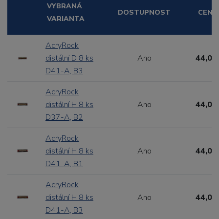
VYBRANÁ
DOSTUPNOST
CENA
VARIANTA
AcryRock
distální D 8 ks
Ano
44,00
D41-A, B3
AcryRock
distální H 8 ks
Ano
44,00
D37-A, B2
AcryRock
distální H 8 ks
Ano
44,00
D41-A, B1
AcryRock
distální H 8 ks
Ano
44,00
D41-A, B3