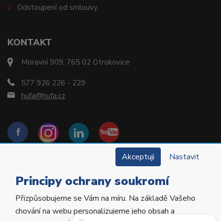
Odstoupení od smlouvy
KONTAKT
Moravní 909, 765 02 Otrokovice
577 926 226 - 229
hufa@hufa.cz
Akceptuji
Nastavit
Principy ochrany soukromí
Přizpůsobujeme se Vám na míru. Na základě Vašeho
Copyright © 2022 Hu-Fa Dental a.s. Všechna práva
chování na webu personalizujeme jeho obsah a
vyhrazena.
Potřebujete poradit?
Zeptejte se našeho