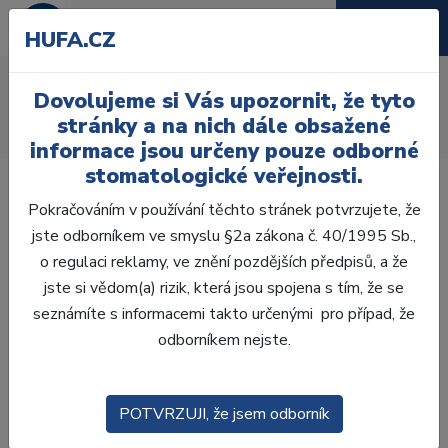
HUFA.CZ
AcryRock 1x28
Dovolujeme si Vás upozornit, že tyto
Úvod
Zuby
AcryRock
stránky a na nich dále obsažené
AcryRock 1x28 S39-I51-D35, A3,5
informace jsou určeny pouze odborné
stomatologické veřejnosti.
Pokračováním v používání těchto stránek potvrzujete, že
jste odborníkem ve smyslu §2a zákona č. 40/1995 Sb.,
o regulaci reklamy, ve znění pozdějších předpisů, a že
jste si vědom(a) rizik, která jsou spojena s tím, že se
seznámíte s informacemi takto určenými pro případ, že
odborníkem nejste.
POTVRZUJI, že jsem odborník